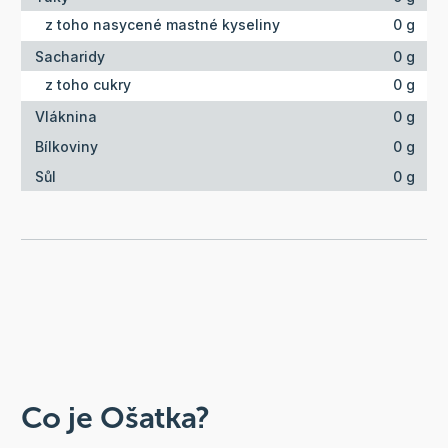
z toho nasycené mastné kyseliny
0 g
Sacharidy
0 g
z toho cukry
0 g
Vláknina
0 g
Bílkoviny
0 g
Sůl
0 g
Co je Ošatka?