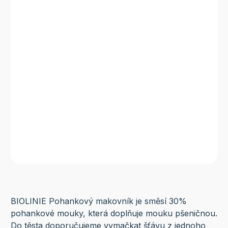
BIOLINIE Pohankový makovník je směsí 30%
pohankové mouky, která doplňuje mouku pšeničnou.
Do těsta doporučujeme vymačkat šťávu z jednoho