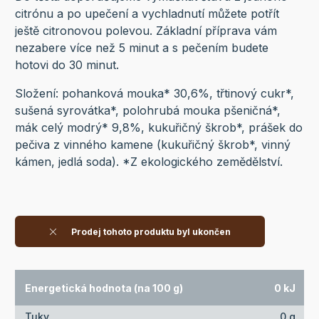
citrónu a po upečení a vychladnutí můžete potřít
ještě citronovou polevou. Základní příprava vám
nezabere více než 5 minut a s pečením budete
hotovi do 30 minut.
Složení: pohanková mouka* 30,6%, třtinový cukr*,
sušená syrovátka*, polohrubá mouka pšeničná*,
mák celý modrý* 9,8%, kukuřičný škrob*, prášek do
pečiva z vinného kamene (kukuřičný škrob*, vinný
kámen, jedlá soda). *Z ekologického zemědělství.
Prodej tohoto produktu byl ukončen
Energetická hodnota (na 100 g)
0 kJ
Tuky
0 g