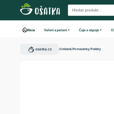
Akce
Vaření a pečení
Čaje a nápoje
O
osatka.cz
/
Snídaně
/
Pomazánky
/
Paštiky