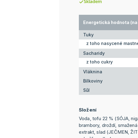
Skladem
Energetická hodnota (na 
Tuky
z toho nasycené mastné
Sacharidy
z toho cukry
Vláknina
Bílkoviny
Sůl
Složení
Voda, tofu 22 % (SÓJA, nigar
brambory, droždí, smažená
extrakt, slad (JEČMEN, ŽIT