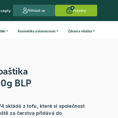
0
ecepty
Přihlásit se
Prázdný
děti
Kosmetika a domácnost
Zdraví a vitalita
paštika
00g BLP
/4 skládá z tofu, které si společnost
eště za čerstva přidává do