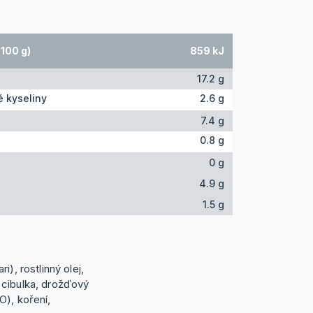
100 g)
859 kJ
17.2 g
 kyseliny
2.6 g
7.4 g
0.8 g
0 g
4.9 g
1.5 g
i), rostlinný olej,
 cibulka, drožďový
O), koření,