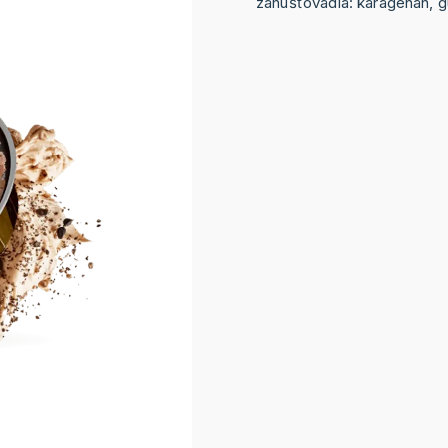
zahušťovadla: karagenan, g