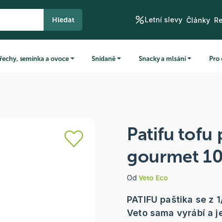
Letní slevy
Hledat
Články
R
řechy, semínka a ovoce
Snídaně
Snacky a mlsání
Pro 
Patifu tofu 
gourmet 1
Od
Veto Eco
PATIFU paštika se z 1
Veto sama vyrábí a j