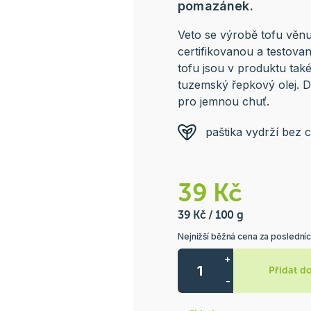
pomazánek.
Veto se výrobě tofu věnuj
certifikovanou a testova
tofu jsou v produktu tak
tuzemský řepkový olej. 
pro jemnou chuť.
paštika vydrží bez 
39 Kč
39 Kč / 100 g
Nejnižší běžná cena za posledníc
+
Přidat d
-