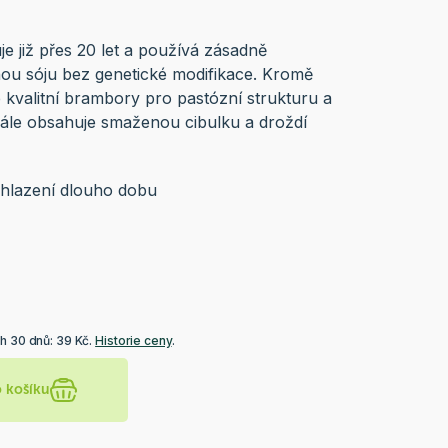
e již přes 20 let a používá zásadně
nou sóju bez genetické modifikace. Kromě
é kvalitní brambory pro pastózní strukturu a
Dále obsahuje smaženou cibulku a droždí
chlazení dlouho dobu
h 30 dnů: 39 Kč.
Historie ceny
.
o košíku