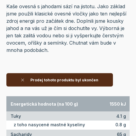
Kaše ovesná s jahodami sází na jistotu. Jako základ
jsme použili klasické ovesné vločky jako ten nejlepší
zdroj energii pro začátek dne. Doplnili jsme kousky
jahod a na vás už je čím si dochutíte vy. Výborná je
jen tak zalitá vodou nebo si ji vyšperkujte čerstvým
ovocem, oříšky a semínky. Chutnat vám bude v
mnoha podobách.
Prodej tohoto produktu byl ukončen
Energetická hodnota (na 100 g)
1550 kJ
Tuky
4.1 g
z toho nasycené mastné kyseliny
0.8 g
Sacharidy
65 g