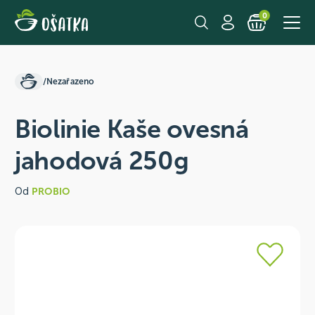
0
/
Nezařazeno
Biolinie Kaše ovesná
jahodová 250g
Od
PROBIO