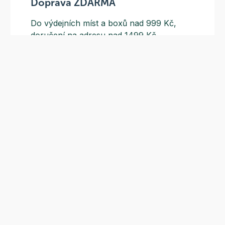
Doprava ZDARMA
Do výdejních míst a boxů nad 999 Kč,
doručení na adresu nad 1499 Kč.
Slevové akce
Tematické kampaně a kampaně s
dodavateli - pravidelně, každý měsíc.