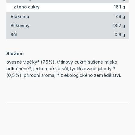
z toho cukry
16.1 g
Vláknina
7.9 g
Bílkoviny
13.2 g
Sůl
0.6 g
Složení
ovesné vločky* (75%), třtinový cukr*, sušené mléko
odtučněné*, jedlá mořská sůl, lyofilizované jahody *
(0,5%), přírodní aroma, * z ekologického zemědělství.