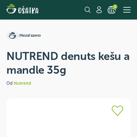
0
/
Nezařazeno
NUTREND denuts kešu a
mandle 35g
Od
Nutrend