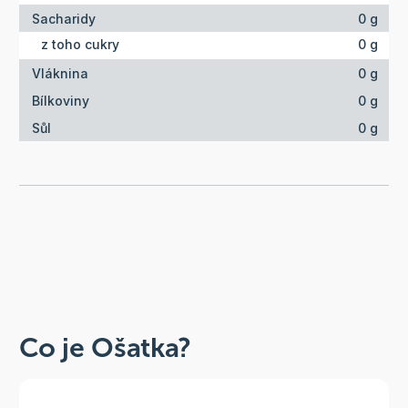
Sacharidy
0 g
z toho cukry
0 g
Vláknina
0 g
Bílkoviny
0 g
Sůl
0 g
Co je Ošatka?