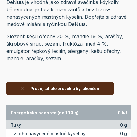
DeNuts je vhodná jako zdravá svačinka kdykoliv
během dne, je bez konzervantů a bez trans-
nenasycených mastných kyselin. Dopřejte si zdravé
medové mlsání s tyčinkou DeNuts.
Složení: kešu ořechy 30 %, mandle 19 %, arašídy,
škrobový sirup, sezam, fruktóza, med 4 %,
emulgátor řepkový lecitin, alergeny: kešu ořechy,
mandle, arašídy, sezam
Prodej tohoto produktu byl ukončen
Energetická hodnota (na 100 g)
0 kJ
Tuky
0 g
z toho nasycené mastné kyseliny
0 g