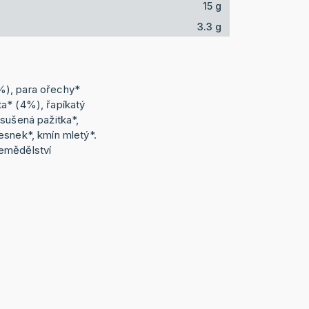
15 g
3.3 g
%), para ořechy*
a* (4%), řapíkatý
 sušená pažitka*,
esnek*, kmín mletý*.
emědělství