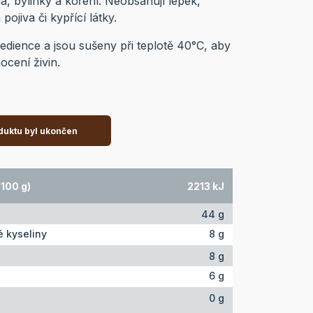
a, bylinky a koření. Neobsahují lepek,
ojiva či kypřící látky.
edience a jsou sušeny při teplotě 40°C, aby
cení živin.
duktu byl ukončen
100 g)
2213 kJ
44 g
 kyseliny
8 g
8 g
6 g
0 g