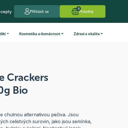
0
ecepty
Přihlásit se
Prázdný
děti
Kosmetika a domácnost
Zdraví a vitalita
fe Crackers
0g Bio
ice chutnou alternativou pečiva. Jsou
ch celistvých surovin, jako jsou semínka,