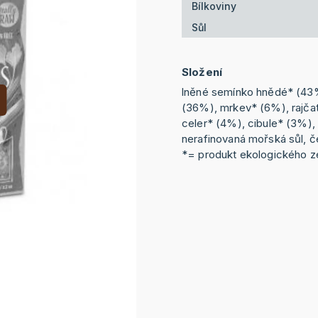
Bílkoviny
Sůl
Složení
lněné semínko hnědé* (43
(36%), mrkev* (6%), rajčat
celer* (4%), cibule* (3%),
nerafinovaná mořská sůl, č
*= produkt ekologického z