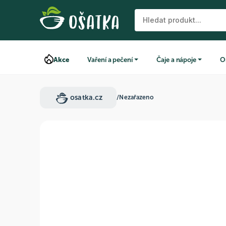
Akce
Vaření a pečení
Čaje a nápoje
O
osatka.cz
/
Nezařazeno