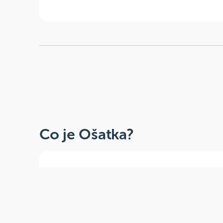
Co je Ošatka?
Dobré, zdravé, přírodní