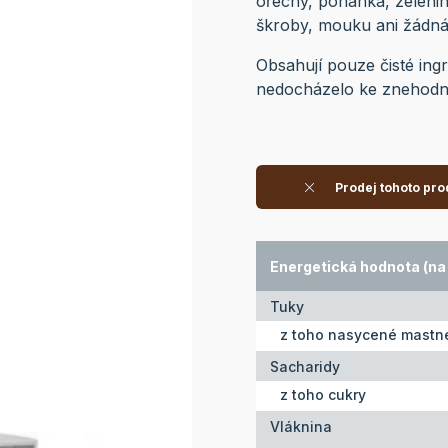
ořechy, pohanka, zelenin
škroby, mouku ani žádná p
Obsahují pouze čisté ingr
nedocházelo ke znehodno
Prodej tohoto pro
Energetická hodnota (na 
Tuky
z toho nasycené mastné
Sacharidy
z toho cukry
Vláknina