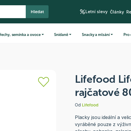
Letní slevy
Hledat
Články
R
řechy, semínka a ovoce
Snídaně
Snacky a mlsání
Pro 
Lifefood Li
rajčatové 8
Od
Lifefood
Placky jsou ideální a vel
vyráběné pouze z výživný