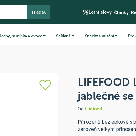
Letní slevy
Hledat
Články
R
řechy, semínka a ovoce
Snídaně
Snacky a mlsání
Pro 
LIFEFOOD L
jablečné se
Od
Lifefood
Přirozeně bezlepkové sl
zároveň velkým přínosem