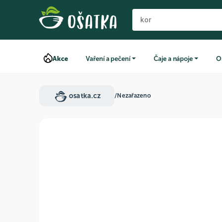
Akce
Vaření a pečení
Čaje a nápoje
O
osatka.cz
/
Nezařazeno