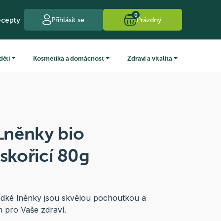
0
ecepty
Přihlásit se
Prázdný
děti
Kosmetika a domácnost
Zdraví a vitalita
něnky bio
 skořicí 80g
adké lněnky jsou skvělou pochoutkou a
 pro Vaše zdraví.