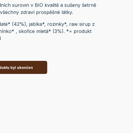
ních surovin v BIO kvalitě a sušeny šetrně
všechny zdraví prospěšné látky.
até* (42%), jablka*, rozinky*, raw sirup z
ínko* , skořice mletá* (3%). *= produkt
tví
duktu byl ukončen