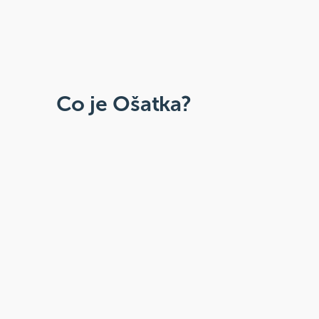
Co je Ošatka?
Dobré, zdravé, přírodní
Široká paleta oblíbených produktů od
více než 100 ověřených značek.