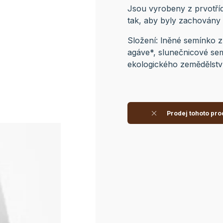
Jsou vyrobeny z prvotříd
tak, aby byly zachovány 
Složení: lněné semínko zl
agáve*, slunečnicové sem
ekologického zeměděls
Prodej tohoto pro