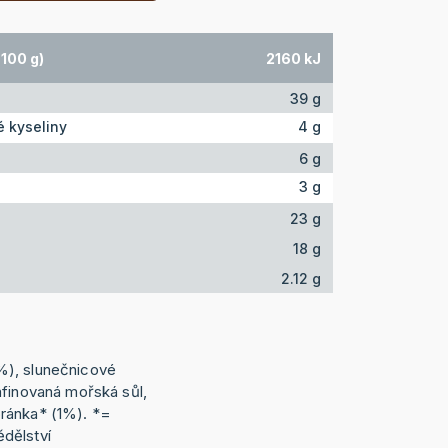
100 g)
2160 kJ
39 g
 kyseliny
4 g
6 g
3 g
23 g
18 g
2.12 g
%), slunečnicové
afinovaná mořská sůl,
ránka* (1%). *=
dělství