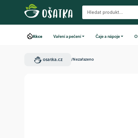
Akce
Vaření a pečení
Čaje a nápoje
O
osatka.cz
/
Nezařazeno