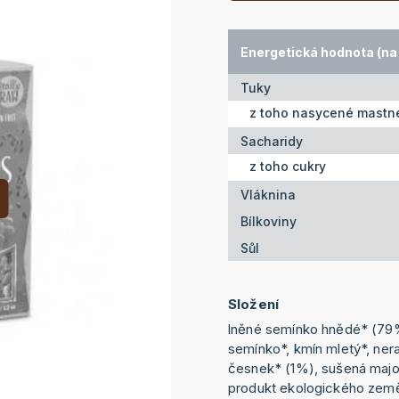
Energetická hodnota (na 
Tuky
z toho nasycené mastné
Sacharidy
z toho cukry
Vláknina
Bílkoviny
Sůl
Složení
lněné semínko hnědé* (79
semínko*, kmín mletý*, ner
česnek* (1%), sušená majo
produkt ekologického země