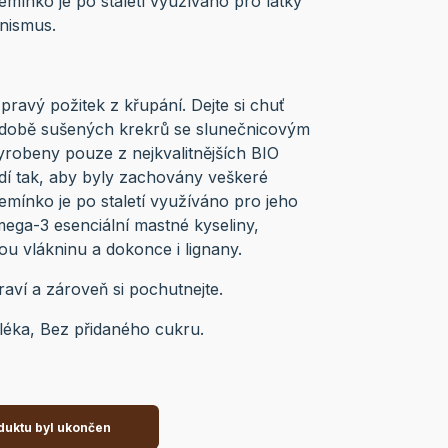
emínko je po staletí využíváno pro látky
nismus.
ravý požitek z křupání. Dejte si chuť
době sušených krekrů se slunečnicovým
robeny pouze z nejkvalitnějších BIO
dí tak, aby byly zachovány veškeré
emínko je po staletí využíváno pro jeho
mega-3 esenciální mastné kyseliny,
u vlákninu a dokonce i lignany.
raví a zároveň si pochutnejte.
mléka, Bez přidaného cukru.
duktu byl ukončen