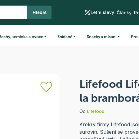
Letní slevy
Hledat
Články
R
řechy, semínka a ovoce
Snídaně
Snacky a mlsání
Pro 
Lifefood Li
la brambor
Od
Lifefood
Krekry firmy Lifefood js
surovin. Sušení se prová