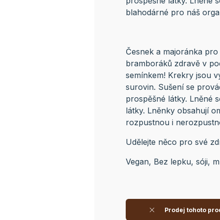
prospěšné látky. Lněné s
blahodárné pro náš orga
Česnek a majoránka pro p
bramboráků zdravě v po
semínkem! Krekry jsou vy
surovin. Sušení se prová
prospěšné látky. Lněné s
látky. Lněnky obsahují o
rozpustnou i nerozpustno
Udělejte něco pro své zd
Vegan, Bez lepku, sóji, 
Prodej tohoto pro