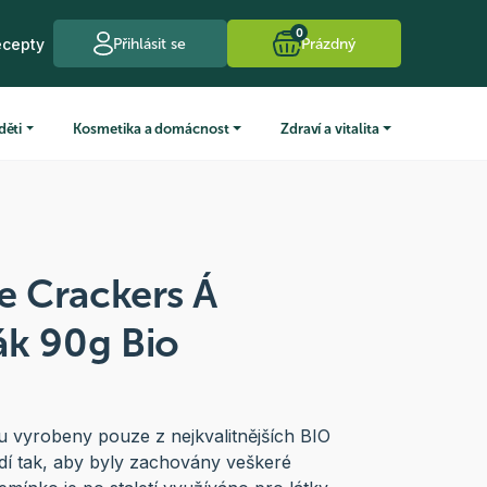
0
ecepty
Přihlásit se
Prázdný
děti
Kosmetika a domácnost
Zdraví a vitalita
fe Crackers Á
ák 90g Bio
ou vyrobeny pouze z nejkvalitnějších BIO
dí tak, aby byly zachovány veškeré