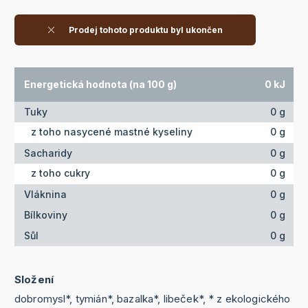
Prodej tohoto produktu byl ukončen
Energetická hodnota (na 100 g)
0 kJ
Tuky
0 g
z toho nasycené mastné kyseliny
0 g
Sacharidy
0 g
z toho cukry
0 g
Vláknina
0 g
Bílkoviny
0 g
Sůl
0 g
Složení
dobromysl*, tymián*, bazalka*, libeček*, * z ekologického