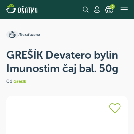
0
/
Nezařazeno
GREŠÍK Devatero bylin
Imunostim čaj bal. 50g
Od
Grešík