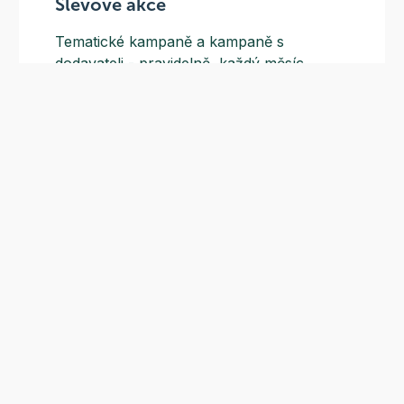
Slevové akce
Tematické kampaně a kampaně s
dodavateli - pravidelně, každý měsíc.
Odběr novinek
Nepropásněte naše sezónní akce a nejnovější recepty
Odeslat
Vyplněním souhlasíte se
zpracováním osobních údajů
.
Zákaznická podpora
(pracovní dny 8:00 - 15:30)