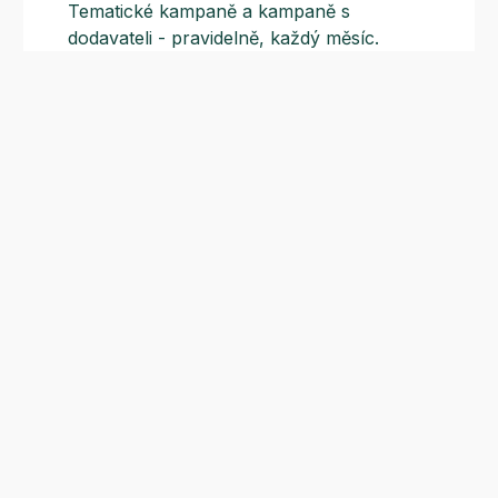
Tematické kampaně a kampaně s
dodavateli - pravidelně, každý měsíc.
Odběr novinek
Nepropásněte naše sezónní akce a nejnovější recepty
Odeslat
Vyplněním souhlasíte se
zpracováním osobních údajů
.
Zákaznická podpora
(pracovní dny 8:00 - 15:30)
E-mail:
eshop@osatka.cz