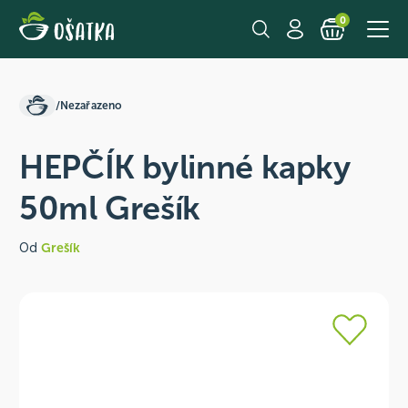
0
/
Nezařazeno
HEPČÍK bylinné kapky
50ml Grešík
Od
Grešík