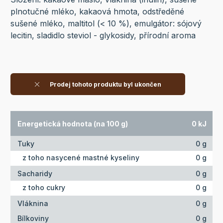
plnotučné mléko, kakaová hmota, odstředěné
sušené mléko, maltitol (< 10 %), emulgátor: sójový
lecitin, sladidlo steviol - glykosidy, přírodní aroma
Prodej tohoto produktu byl ukončen
Energetická hodnota (na 100 g)
0 kJ
Tuky
0 g
z toho nasycené mastné kyseliny
0 g
Sacharidy
0 g
z toho cukry
0 g
Vláknina
0 g
Bílkoviny
0 g