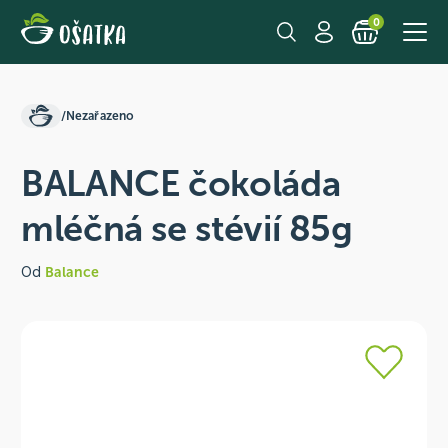
0
/
Nezařazeno
BALANCE čokoláda
mléčná se stévií 85g
Od
Balance