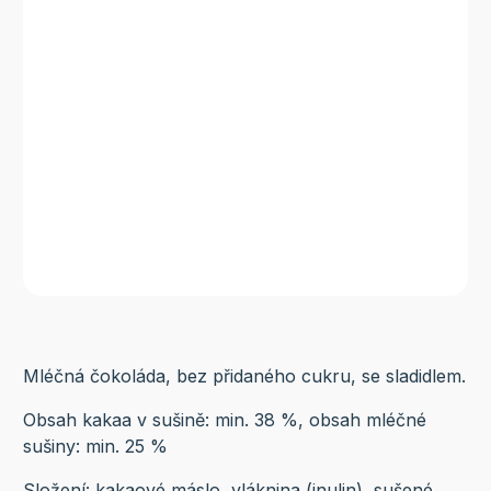
Mléčná čokoláda, bez přidaného cukru, se sladidlem.
Obsah kakaa v sušině: min. 38 %, obsah mléčné
sušiny: min. 25 %
Složení: kakaové máslo, vláknina (inulin), sušené