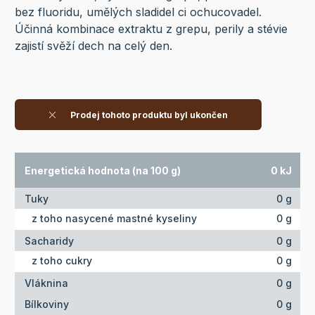
bez fluoridu, umělých sladidel ci ochucovadel.
Účinná kombinace extraktu z grepu, perily a stévie
zajistí svěží dech na celý den.
Prodej tohoto produktu byl ukončen
Energetická hodnota (na 100 g)
0 kJ
Tuky
0 g
z toho nasycené mastné kyseliny
0 g
Sacharidy
0 g
z toho cukry
0 g
Vláknina
0 g
Bílkoviny
0 g