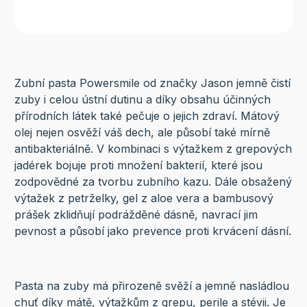
Zubní pasta Powersmile od značky Jason jemně čistí
zuby i celou ústní dutinu a díky obsahu účinných
přírodních látek také pečuje o jejich zdraví. Mátový
olej nejen osvěží váš dech, ale působí také mírně
antibakteriálně. V kombinaci s výtažkem z grepových
jadérek bojuje proti množení bakterií, které jsou
zodpovědné za tvorbu zubního kazu. Dále obsažený
výtažek z petrželky, gel z aloe vera a bambusový
prášek zklidňují podrážděné dásně, navrací jim
pevnost a působí jako prevence proti krvácení dásní.
Pasta na zuby má přirozeně svěží a jemně nasládlou
chuť díky mátě, výtažkům z grepu, perile a stévii. Je