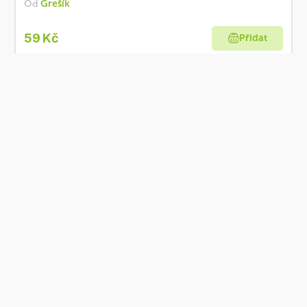
Od
Grešík
59 Kč
Přidat
Skladem
Grešík Čaj Tužebník nať syp. 50 g
Od
Grešík
44 Kč
Přidat