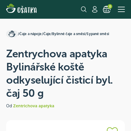
0
/
Čaje a nápoje
/
Čaje
/
Bylinné čaje a směsi
/
Sypané směsi
Zentrychova apatyka
Bylinářské koště
odkyselující čisticí byl.
čaj 50 g
Od
Zentrichova apatyka