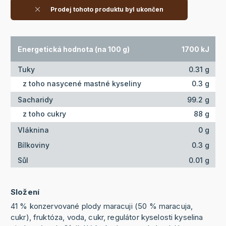
Prodej tohoto produktu byl ukončen
Energetická hodnota (na 100 g)
1700 kJ
Tuky
0.31 g
z toho nasycené mastné kyseliny
0.3 g
Sacharidy
99.2 g
z toho cukry
88 g
Vláknina
0 g
Bílkoviny
0.3 g
Sůl
0.01 g
Složení
41 % konzervované plody maracuji (50 % maracuja,
cukr), fruktóza, voda, cukr, regulátor kyselosti kyselina