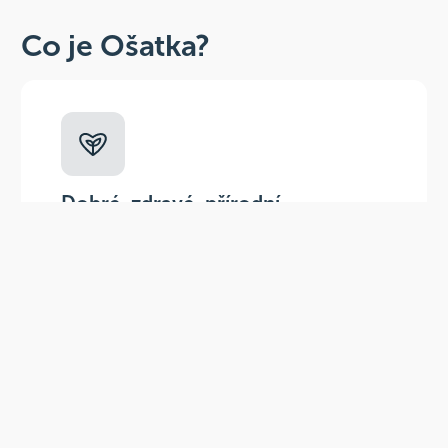
Co je Ošatka?
Dobré, zdravé, přírodní
Široká paleta oblíbených produktů od
více než 100 ověřených značek.
Doprava ZDARMA