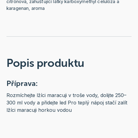
citrónová, zahušťující látky karboxymethyl celulóza a
karagenan, aroma
Popis produktu
Příprava:
Rozmíchejte lžíci maracuji v troše vody, dolijte 250–
300 ml vody a přidejte led Pro teplý nápoj stačí zalít
lžíci maracuji horkou vodou