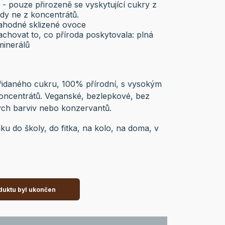
- pouze přirozeně se vyskytující cukry z
dy ne z koncentrátů.
lahodné sklizené ovoce
chovat to, co příroda poskytovala: plná
minerálů
přidaného cukru, 100% přírodní, s vysokým
oncentrátů. Veganské, bezlepkové, bez
ých barviv nebo konzervantů.
nku do školy, do fitka, na kolo, na doma, v
duktu byl ukončen