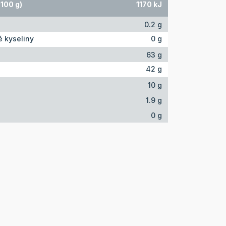
100 g)
1170 kJ
0.2 g
 kyseliny
0 g
63 g
42 g
10 g
1.9 g
0 g