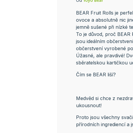
Od
Yoyo Bear
BEAR Fruit Rolls je perf
ovoce a absolutně nic j
jemně sušené při nízké te
To je důvod, proč BEAR F
jsou ideálním občerstve
občerstvení vyrobené po
Úžasné, ale pravdivé! Dv
sběratelskou kartičkou ud
Čím se BEAR liší?
Medvěd si chce z nezdr
ukousnout!
Proto jsou všechny sva
přírodních ingrediencí a 