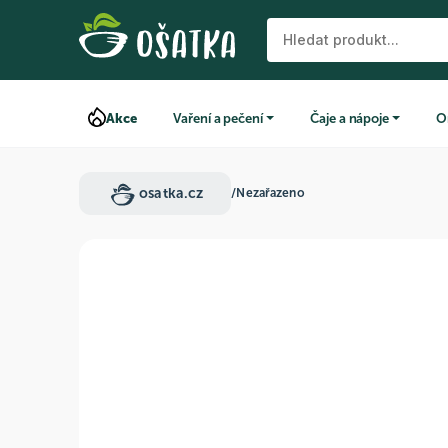
Akce
Vaření a pečení
Čaje a nápoje
O
osatka.cz
/
Nezařazeno