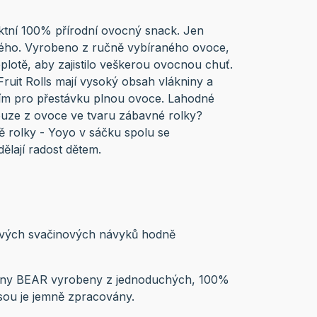
ektní 100% přírodní ovocný snack. Jen
iného. Vyrobeno z ručně vybíraného ovoce,
plotě, aby zajistilo veškerou ovocnou chuť.
ruit Rolls mají vysoký obsah vlákniny a
ním pro přestávku plnou ovoce. Lahodné
uze z ovoce ve tvaru zábavné rolky?
ě rolky - Yoyo v sáčku spolu se
ělají radost dětem.
avých svačinových návyků hodně
činy BEAR vyrobeny z jednoduchých, 100%
jsou je jemně zpracovány.