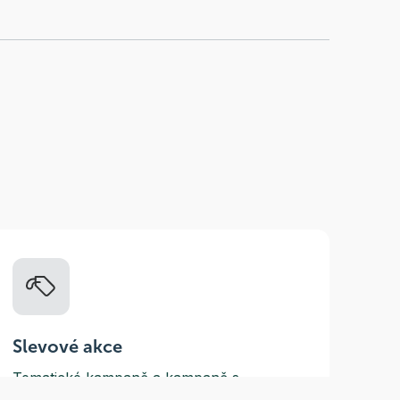
Slevové akce
Tematické kampaně a kampaně s
dodavateli - pravidelně, každý měsíc.