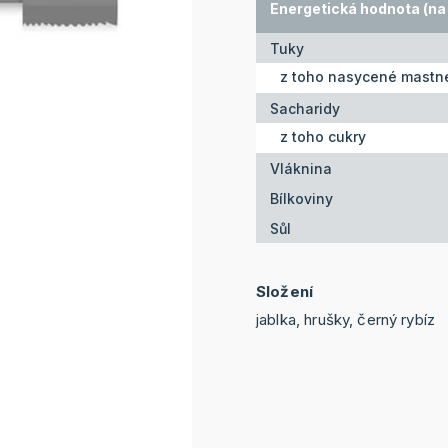
Energetická hodnota (na 
Tuky
z toho nasycené mastné
Sacharidy
z toho cukry
Vláknina
Bílkoviny
Sůl
Složení
jablka, hrušky, černý rybíz