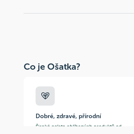
Co je Ošatka?
Dobré, zdravé, přírodní
Široká paleta oblíbených produktů od
více než 100 ověřených značek.