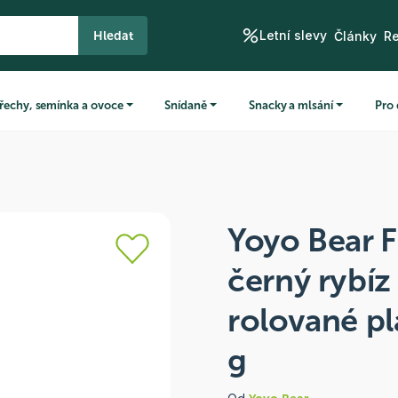
Letní slevy
Hledat
Články
R
řechy, semínka a ovoce
Snídaně
Snacky a mlsání
Pro 
Yoyo Bear Fr
černý rybí
rolované pl
g