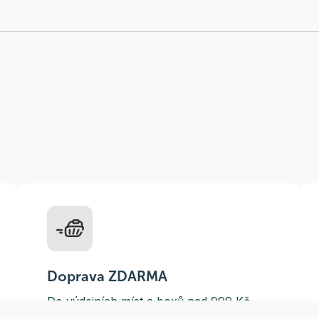
Doprava ZDARMA
Do výdejních míst a boxů nad 999 Kč,
doručení na adresu nad 1499 Kč.