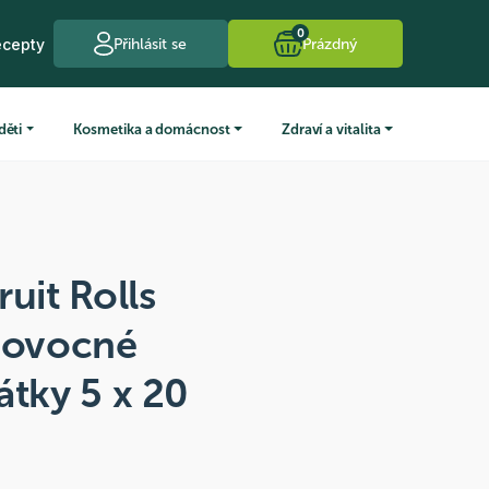
0
ecepty
Přihlásit se
Prázdný
děti
Kosmetika a domácnost
Zdraví a vitalita
uit Rolls
z ovocné
átky 5 x 20