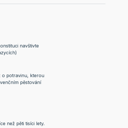
nstituci navštivte
azycích)
ž o potravinu, kterou
nvenčním pěstování
než pěti tisíci lety.