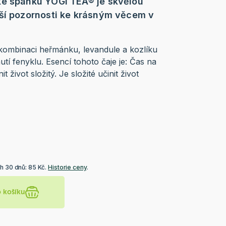
ke spánku YOGI TEA® je skvělou
ší pozornosti ke krásným věcem v
kombinaci heřmánku, levandule a kozlíku
tí fenyklu. Esencí tohoto čaje je: Čas na
 život složitý. Je složité učinit život
h 30 dnů: 85 Kč.
Historie ceny
.
o košíku