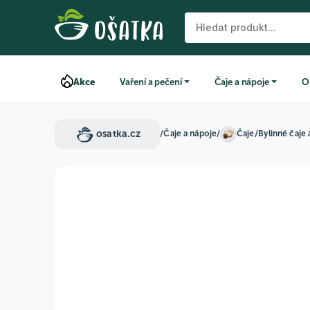
Akce
Vaření a pečení
Čaje a nápoje
O
osatka.cz
/
Čaje a nápoje
/
Čaje
/
Bylinné čaje 