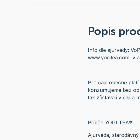
Popis pro
Info dle ajurvédy: VoP
www.yogitea.com, v an
Pro čaje obecně platí,
konzumujeme bez opla
tak zůstávají v čaji a
Příběh YOGI TEA®:
Ajurvéda, starodávný s