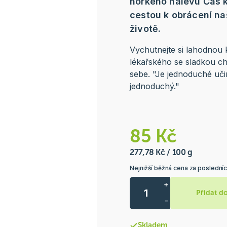
horkého nálevu Čas 
cestou k obrácení na
životě.
Vychutnejte si lahodnou 
lékařského se sladkou chu
sebe. "Je jednoduché učinit
jednoduchý."
85 Kč
277,78 Kč / 100 g
Nejnižší běžná cena za posledníc
+
Přidat d
-
Skladem