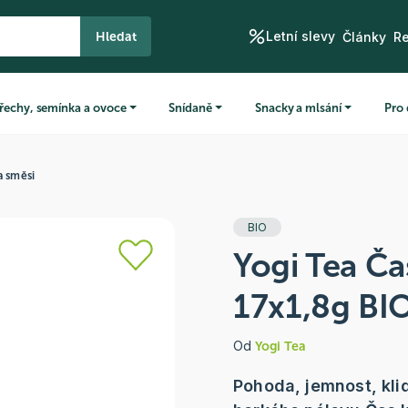
Letní slevy
Hledat
Články
R
řechy, semínka a ovoce
Snídaně
Snacky a mlsání
Pro 
a směsi
BIO
Yogi Tea Ča
17x1,8g BI
Od
Yogi Tea
Pohoda, jemnost, klid