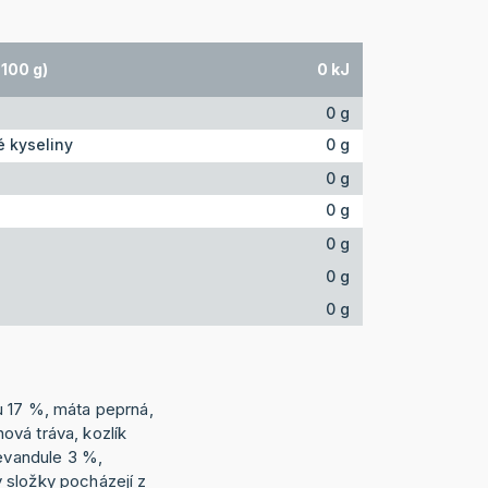
100 g)
0 kJ
0 g
 kyseliny
0 g
0 g
0 g
0 g
0 g
0 g
u 17 %, máta peprná,
vá tráva, kozlík
levandule 3 %,
 složky pocházejí z