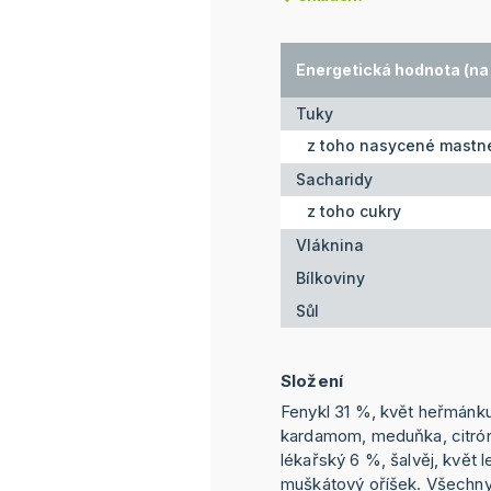
Energetická hodnota (na 
Tuky
z toho nasycené mastné
Sacharidy
z toho cukry
Vláknina
Bílkoviny
Sůl
Složení
Fenykl 31 %, květ heřmánk
kardamom, meduňka, citróno
lékařský 6 %, šalvěj, květ 
muškátový oříšek. Všechny