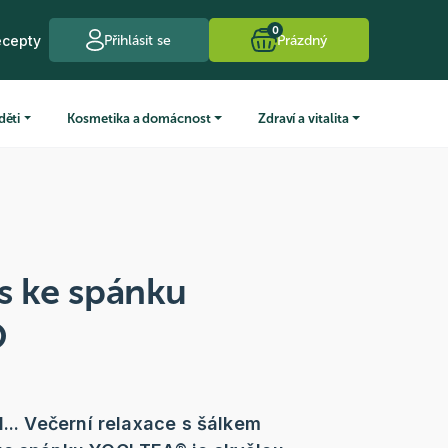
0
ecepty
Přihlásit se
Prázdný
děti
Kosmetika a domácnost
Zdraví a vitalita
s ke spánku
O
... Večerní relaxace s šálkem