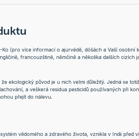
duktu
-Ko (pro více informací o ajurvédě, dóšách a Vaší osobní ko
gličině, francouzštině, němčině a několika dalších cizích j
 že ekologický původ je u nich velmi důležitý. Jedná se toti
chování, a veškerá residua pesticidů používaných při ko
 mohou přejít do nálevu.
ystém vědomého a zdravého života, vznikla v Indii před více 