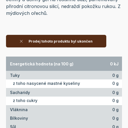
přirodní citronovou silicí, nedraždí pokožku rukou. Z
mýdlových ořechů.
Prodej tohoto produktu byl ukončen
Energetická hodnota (na 100 g)
0 kJ
Tuky
0 g
z toho nasycené mastné kyseliny
0 g
Sacharidy
0 g
z toho cukry
0 g
Vláknina
0 g
Bílkoviny
0 g
Sůl
0 g