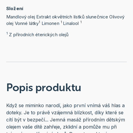
Složení
Mandlový olej
Extrakt okvětních lístků slunečnice
Olivový
1
1
1
olej
Vonné látky
Limonen
Linalool
1
Z přírodních éterických olejů
Popis produktu
Když se miminko narodí, jako první vnímá váš hlas a
doteky. Je to právě vzájemná blízkost, díky které se
cítí být v bezpečí... Jemná masáž přírodním dětským
olejem vaše dítě zahřeje, zklidní a pomůže mu při