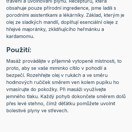
trávení a uvolňování plynů. Recepturu, která
obsahuje pouze přírodní ingredience, jsme ladili s
porodními asistentkami a lékárníky. Základ, kterým je
olej ze sladkých mandlí, doplňují esenciální oleje z
hřejivé majoránky, zklidňujícího heřmánku a
kardamomu
.
Použití:
Masáž provádějte v příjemně vytopené místnosti, to
proto, aby se vaše miminko cítilo v pohodlí a
bezpečí. Rozehřejte olej v rukách a ve směru
hodinových ručiček směrem ven kolem pupíku ho
vmasírujte do pokožky. Při masáži využívejte
jemného tlaku. Každý pohyb dokončete směrem dolů
přes levé stehno, čímž děťátku pomůžete uvolnit
bolestivé plyny ve střevech.