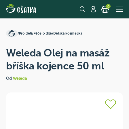
0
/
Pro děti
/
Péče o dítě
/
Dětská kosmetika
Weleda Olej na masáž
bříška kojence 50 ml
Od
Weleda