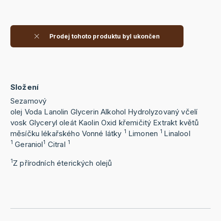
Prodej tohoto produktu byl ukončen
Složení
Sezamový
olej
Voda
Lanolin
Glycerin
Alkohol
Hydrolyzovaný včelí
vosk
Glyceryl oleát
Kaolin
Oxid křemičitý
Extrakt květů
1
1
měsíčku lékařského
Vonné látky
Limonen
Linalool
1
1
1
Geraniol
Citral
1
Z přírodních éterických olejů