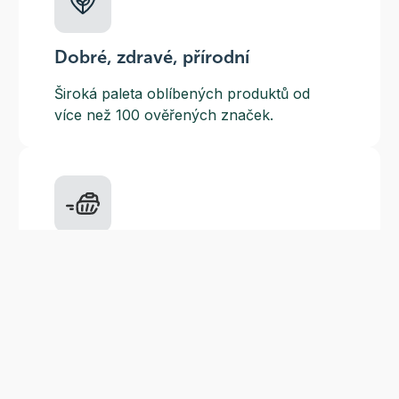
Dobré, zdravé, přírodní
Široká paleta oblíbených produktů od
více než 100 ověřených značek.
Doprava ZDARMA
Do výdejních míst a boxů nad 999 Kč,
doručení na adresu nad 1499 Kč.