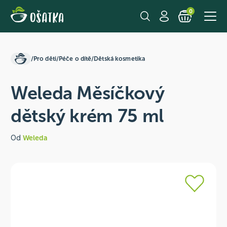
0
/
Pro děti
/
Péče o dítě
/
Dětská kosmetika
Weleda Měsíčkový
dětský krém 75 ml
Od
Weleda