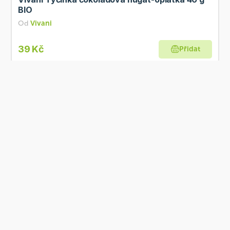
BIO
Od
Vivani
39 Kč
Přidat
BIO
Skladem
Vivani Edizione grande hořká čokoláda 99 % 80
g BIO
Od
Vivani