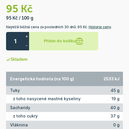
95 Kč
95 Kč / 100 g
Nejnižší běžná cena za posledních 30 dnů: 95 Kč.
Historie ceny
.
+
Přidat do košíku
-
Skladem
Energetická hodnota (na 100 g)
2533 kJ
Tuky
45 g
z toho nasycené mastné kyseliny
19 g
Sacharidy
40 g
z toho cukry
37 g
Vláknina
0 g