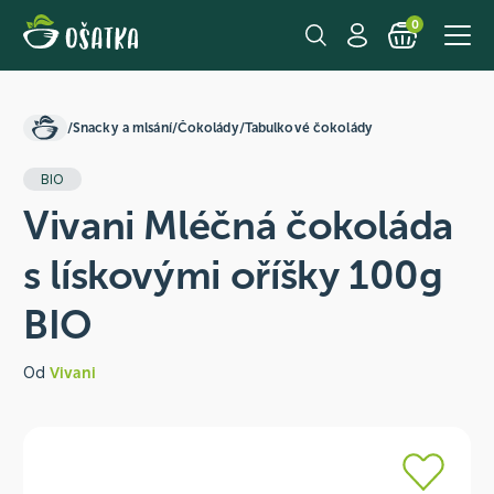
0
/
Snacky a mlsání
/
Čokolády
/
Tabulkové čokolády
BIO
Vivani Mléčná čokoláda
s lískovými oříšky 100g
BIO
Od
Vivani