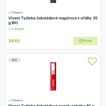
Skladem
Vivani Tyčinka čokoládová nugátová s oříšky 35
g BIO
Od
Vivani
39 Kč
Přidat
BIO
Skladem
Vivani Tyčinka čokoládová nugát-oplatka 40 g