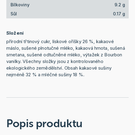
Bílkoviny
9.2 g
Sůl
0.17 g
Složení
přírodní třtinový cukr, lískové oříšky 26 %, kakaové
máslo, sušené plnotučné mléko, kakaová hmota, sušená
smetana, sušené odtučněné mléko, výtažek z Bourbon
vanilky. Všechny složky jsou z kontrolovaného
ekologického zemědělství. Obsah kakaové sušiny
nejméně 32 % a mléčné sušiny 18 %.
Popis produktu