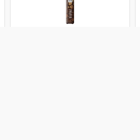
Skladem
Vivani Tyčinka čokoládová mléčná espresso 40 g
BIO
Od
Vivani
38 Kč
Přidat