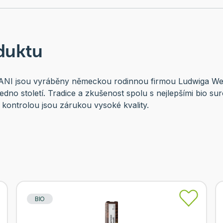
duktu
NI jsou vyráběny německou rodinnou firmou Ludwiga Wein
jedno století. Tradice a zkušenost spolu s nejlepšími bio s
kontrolou jsou zárukou vysoké kvality.
BIO