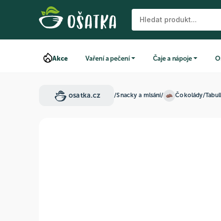
Akce
Vaření a pečení
Čaje a nápoje
O
osatka.cz
/
Snacky a mlsání
/
Čokolády
/
Tabu