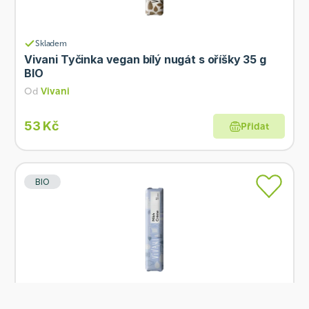
Skladem
Vivani Tyčinka vegan bílý nugát s oříšky 35 g
BIO
Od
Vivani
53 Kč
Přidat
BIO
Skladem