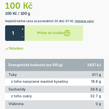
100 Kč
100 Kč / 100 g
Nejnižší běžná cena za posledních 30 dnů: 97 Kč.
Historie ceny
.
+
Přidat do košíku
-
Skladem
Energetická hodnota (na 100 g)
2437 kJ
Tuky
41.1 g
z toho nasycené mastné kyseliny
18.8 g
Sacharidy
38.8 g
z toho cukry
32.7 g
Vláknina
0 g