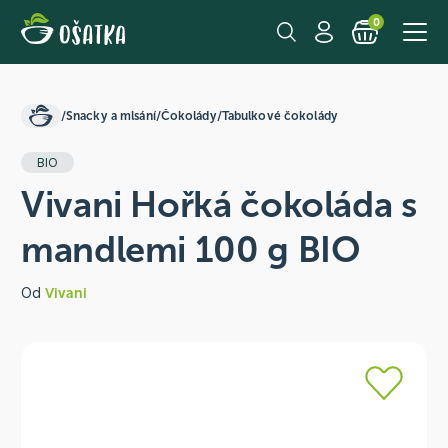
0
/
Snacky a mlsání
/
Čokolády
/
Tabulkové čokolády
BIO
Vivani Hořká čokoláda s
mandlemi 100 g BIO
Od
Vivani