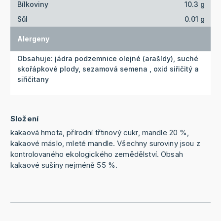
Bílkoviny
10.3 g
Sůl
0.01 g
Alergeny
Obsahuje: jádra podzemnice olejné (arašídy), suché
skořápkové plody, sezamová semena , oxid siřičitý a
siřičitany
Složení
kakaová hmota, přírodní třtinový cukr, mandle 20 %,
kakaové máslo, mleté mandle. Všechny suroviny jsou z
kontrolovaného ekologického zemědělství. Obsah
kakaové sušiny nejméně 55 %.