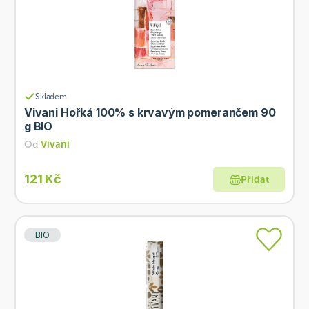
Skladem
Vivani Hořká 100% s krvavým pomerančem 90
g BIO
Od
Vivani
121 Kč
Přidat
BIO