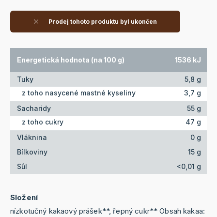
Prodej tohoto produktu byl ukončen
Energetická hodnota (na 100 g)
1536 kJ
Tuky
5,8 g
z toho nasycené mastné kyseliny
3,7 g
Sacharidy
55 g
z toho cukry
47 g
Vláknina
0 g
Bílkoviny
15 g
Sůl
<0,01 g
Složení
nízkotučný kakaový prášek**, řepný cukr** Obsah kakaa: