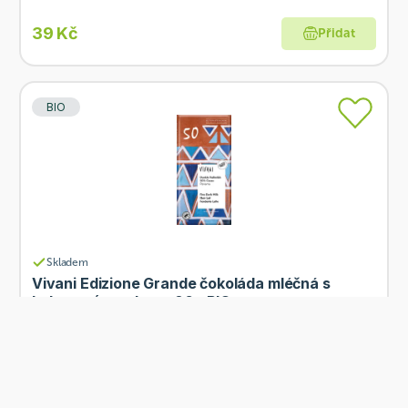
39 Kč
Přidat
BIO
Skladem
Vivani Edizione Grande čokoláda mléčná s
kokosovým cukrem 80g BIO
Od
Vivani
88 Kč
Přidat