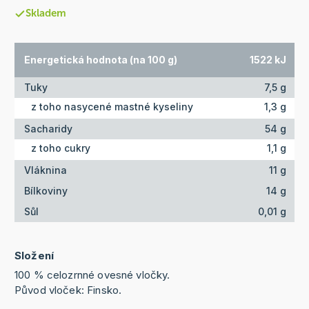
Skladem
Energetická hodnota (na 100 g)
1522 kJ
Tuky
7,5 g
z toho nasycené mastné kyseliny
1,3 g
Sacharidy
54 g
z toho cukry
1,1 g
Vláknina
11 g
Bílkoviny
14 g
Sůl
0,01 g
Složení
100 % celozrnné ovesné vločky.
Původ vloček: Finsko.