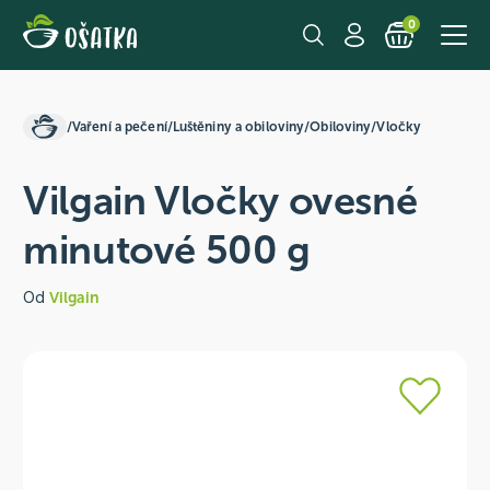
0
/
Vaření a pečení
/
Luštěniny a obiloviny
/
Obiloviny
/
Vločky
Vilgain Vločky ovesné
minutové 500 g
Od
Vilgain