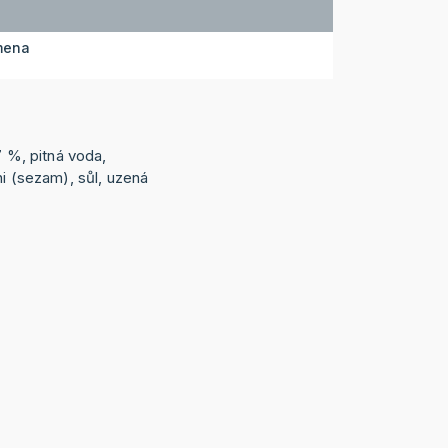
mena
7 %, pitná voda,
ni (sezam), sůl, uzená
.