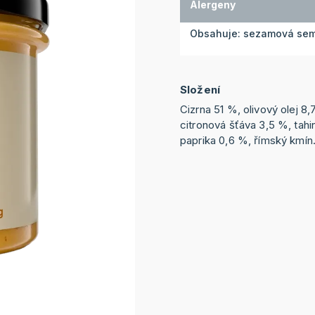
Alergeny
Obsahuje: sezamová se
Složení
Cizrna 51 %, olivový olej 8,
citronová šťáva 3,5 %, tahi
paprika 0,6 %, římský kmín