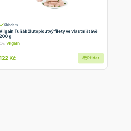
Skladem
Vilgain Tuňák žlutoploutvý filety ve vlastní šťávě
200 g
Od
Vilgain
122 Kč
Přidat
Akce