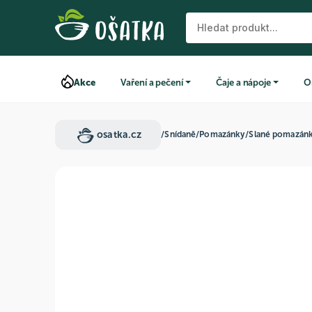
Akce
Vaření a pečení
Čaje a nápoje
O
osatka.cz
/
Snídaně
/
Pomazánky
/
Slané pomazán