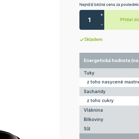
Nejnižší běžná cena za posledníc
+
Přidat d
-
Skladem
Energetická hodnota (na 
Tuky
z toho nasycené mastné
Sacharidy
z toho cukry
Vláknina
Bílkoviny
Sůl