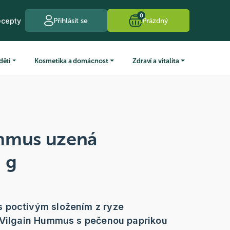
0
ecepty
Přihlásit se
Prázdný
děti
Kosmetika a domácnost
Zdraví a vitalita
mmus uzená
 g
 poctivým složením z ryze
 Vilgain Hummus s pečenou paprikou