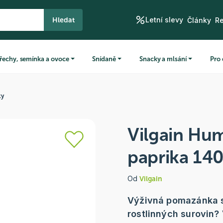
Letní slevy
Hledat
Články
R
řechy, semínka a ovoce
Snídaně
Snacky a mlsání
Pro 
ky
Vilgain Hu
paprika 140
Od
Vilgain
Výživná pomazánka s
rostlinných surovin?