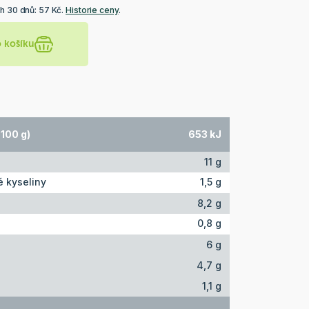
h 30 dnů: 57 Kč.
Historie ceny
.
o košíku
100 g)
653 kJ
11 g
 kyseliny
1,5 g
8,2 g
0,8 g
6 g
4,7 g
1,1 g