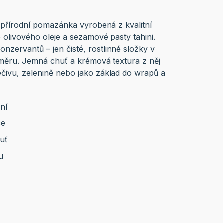
přírodní pomazánka vyrobená z kvalitní
 olivového oleje a sezamové pasty tahini.
onzervantů – jen čisté, rostlinné složky v
ěru. Jemná chuť a krémová textura z něj
pečivu, zelenině nebo jako základ do wrapů a
ní
ce
uť
u