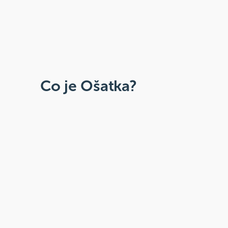
Co je Ošatka?
Dobré, zdravé, přírodní
Široká paleta oblíbených produktů od
více než 100 ověřených značek.