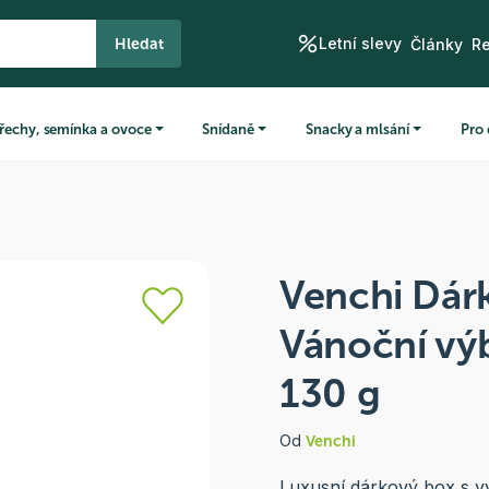
Letní slevy
Hledat
Články
R
řechy, semínka a ovoce
Snídaně
Snacky a mlsání
Pro 
Venchi Dár
Vánoční výb
130 g
Od
Venchi
Luxusní dárkový box s vý