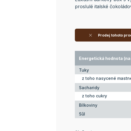
proslulé italské čokolád
Prodej tohoto pro
Energetická hodnota (na 
Tuky
z toho nasycené mastné
Sacharidy
z toho cukry
Bílkoviny
Sůl