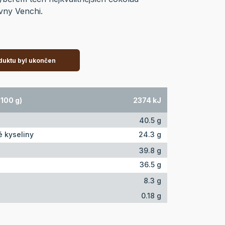
ovny Venchi.
duktu byl ukončen
100 g)
2374 kJ
40.5 g
 kyseliny
24.3 g
39.8 g
36.5 g
8.3 g
0.18 g