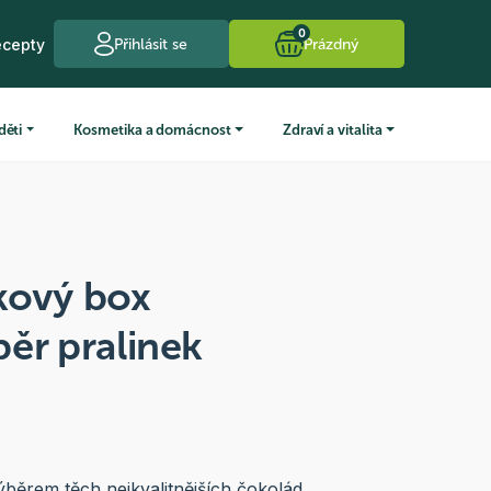
0
ecepty
Přihlásit se
Prázdný
děti
Kosmetika a domácnost
Zdraví a vitalita
kový box
ěr pralinek
běrem těch nejkvalitnějších čokolád