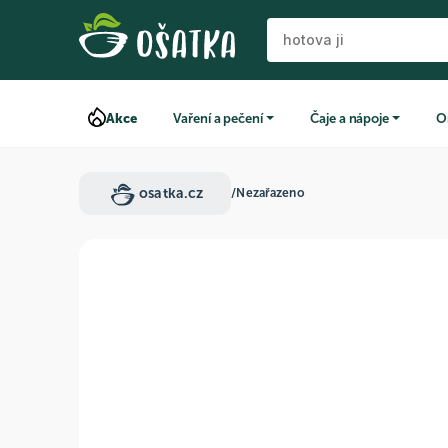
Akce
Vaření a pečení
Čaje a nápoje
O
osatka.cz
/
Nezařazeno