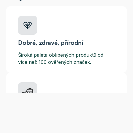
Dobré, zdravé, přírodní
Široká paleta oblíbených produktů od
více než 100 ověřených značek.
Doprava ZDARMA
Do výdejních míst a boxů nad 999 Kč,
doručení na adresu nad 1499 Kč.