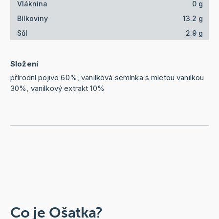
Vláknina
0 g
Bílkoviny
13.2 g
Sůl
2.9 g
Složení
přírodní pojivo 60%, vanilková semínka s mletou vanilkou
30%, vanilkový extrakt 10%
Co je Ošatka?