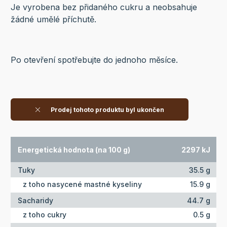
Je vyrobena bez přidaného cukru a neobsahuje
žádné umělé příchutě.
Po otevření spotřebujte do jednoho měsíce.
Prodej tohoto produktu byl ukončen
Energetická hodnota (na 100 g)
2297 kJ
Tuky
35.5 g
z toho nasycené mastné kyseliny
15.9 g
Sacharidy
44.7 g
z toho cukry
0.5 g