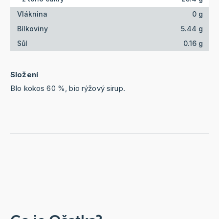
Vláknina
0 g
Bílkoviny
5.44 g
Sůl
0.16 g
Složení
BIo kokos 60 %, bio rýžový sirup.