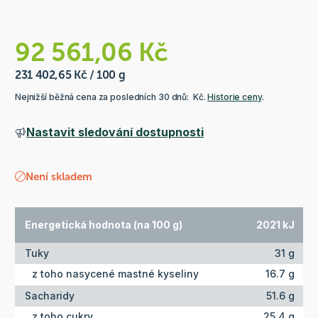
92 561,06 Kč
231 402,65 Kč / 100 g
Nejnižší běžná cena za posledních 30 dnů: Kč.
Historie ceny
.
Nastavit sledování dostupnosti
Není skladem
Energetická hodnota (na 100 g)
2021 kJ
Tuky
31 g
z toho nasycené mastné kyseliny
16.7 g
Sacharidy
51.6 g
z toho cukry
25.4 g