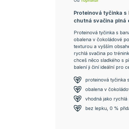
Od
Topnatur
Proteinová tyčinka
chutná svačina plná 
Proteinová tyčinka s ba
obalena v čokoládové po
texturou a vyšším obsahe
rychlá svačina po trénin
chceš něco sladkého s p
balení ji činí ideální pro 
proteinová tyčink
obalena v čokoládo
vhodná jako rychlá
bez lepku, 0 % při