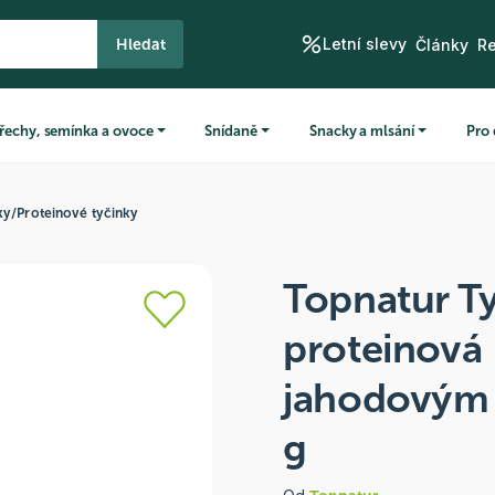
Letní slevy
Hledat
Články
R
řechy, semínka a ovoce
Snídaně
Snacky a mlsání
Pro 
ky
/
Proteinové tyčinky
Topnatur T
proteinová
jahodovým
g