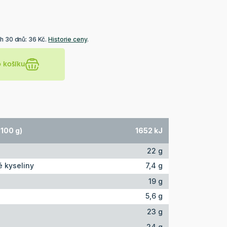
h 30 dnů: 36 Kč.
Historie ceny
.
o košíku
100 g)
1652 kJ
22 g
 kyseliny
7,4 g
19 g
5,6 g
23 g
24 g