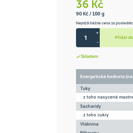
36 Kč
90 Kč / 100 g
Nejnižší běžná cena za posledníc
+
Přidat d
-
Skladem
Energetická hodnota (na 
Tuky
z toho nasycené mastné
Sacharidy
z toho cukry
Vláknina
Bílkoviny