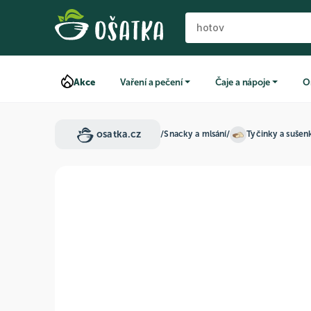
Akce
Vaření a pečení
Čaje a nápoje
O
osatka.cz
/
Snacky a mlsání
/
Tyčinky a sušen