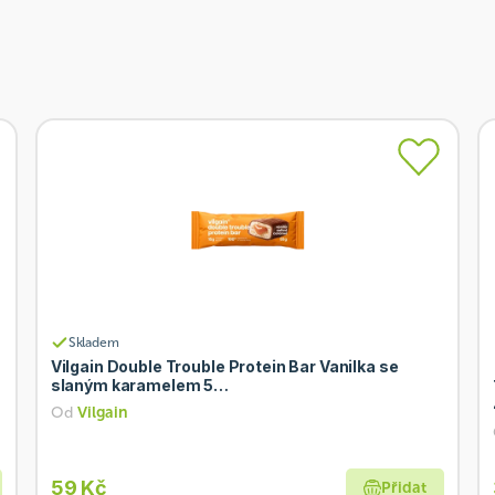
Skladem
Vilgain Double Trouble Protein Bar Vanilka se
slaným karamelem 5…
Od
Vilgain
59 Kč
Přidat