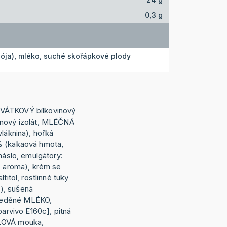
0,3 g
ója), mléko, suché skořápkové plody
VÁTKOVÝ bílkovinový
inový izolát, MLÉČNÁ
vláknina), hořká
% (kakaová hmota,
 máslo, emulgátory:
, aroma), krém se
titol, rostlinné tuky
), sušená
ředěné MLÉKO,
barvivo E160c], pitná
LOVÁ mouka,