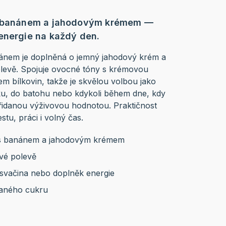
 s banánem a jahodovým krémem —
energie na každý den.
nánem je doplněná o jemný jahodový krém a
levě. Spojuje ovocné tóny s krémovou
m bílkovin, takže je skvělou volbou jako
ku, do batohu nebo kdykoli během dne, kdy
řidanou výživovou hodnotou. Praktičnost
cestu, práci i volný čas.
a s banánem a jahodovým krémem
vé polevě
 svačina nebo doplněk energie
daného cukru