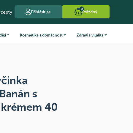
0
ecepty
Přihlásit se
Prázdný
děti
Kosmetika a domácnost
Zdraví a vitalita
yčinka
 Banán s
 krémem 40