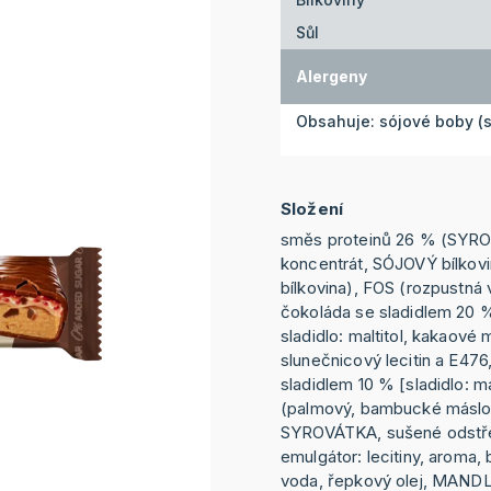
Sůl
Alergeny
Obsahuje: sójové boby (s
Složení
směs proteinů 26 % (SYRO
koncentrát, SÓJOVÝ bílkov
bílkovina), FOS (rozpustná 
čokoláda se sladidlem 20 
sladidlo: maltitol, kakaové
slunečnicový lecitin a E476
sladidlem 10 % [sladidlo: mal
(palmový, bambucké máslo
SYROVÁTKA, sušené odst
emulgátor: lecitiny, aroma, 
voda, řepkový olej, MAND