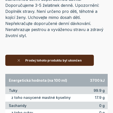
Doporučujeme 3-5 želatinek denně. Upozornění:
Doplněk stravy. Není určeno pro děti, těhotné a
kojící ženy. Uchovejte mimo dosah dětí.
Nepřekračujte doporučené denní dávkování.
Nenahrazuje pestrou a vyváženou stravu a zdravý
životní styl.
Prodej tohoto produktu byl ukončen
Energetická hodnota (na 100 ml)
3700 kJ
Tuky
99.9 g
z toho nasycené mastné kyseliny
17.9 g
Sacharidy
0 g
z toho cukry
0 g