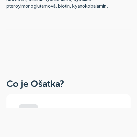
pteroylmonoglutamová, biotin, kyanokobalamin.
Co je Ošatka?
Dobré, zdravé, přírodní