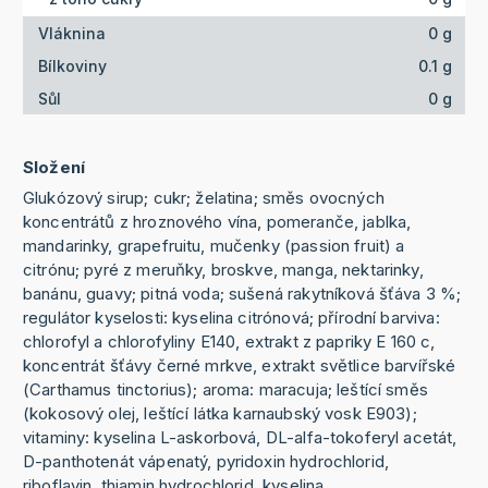
Vláknina
0 g
Bílkoviny
0.1 g
Sůl
0 g
Složení
Glukózový sirup; cukr; želatina; směs ovocných
koncentrátů z hroznového vína, pomeranče, jablka,
mandarinky, grapefruitu, mučenky (passion fruit) a
citrónu; pyré z meruňky, broskve, manga, nektarinky,
banánu, guavy; pitná voda; sušená rakytníková šťáva 3 %;
regulátor kyselosti: kyselina citrónová; přírodní barviva:
chlorofyl a chlorofyliny E140, extrakt z papriky E 160 c,
koncentrát šťávy černé mrkve, extrakt světlice barvířské
(Carthamus tinctorius); aroma: maracuja; leštící směs
(kokosový olej, leštící látka karnaubský vosk E903);
vitaminy: kyselina L-askorbová, DL-alfa-tokoferyl acetát,
D-panthotenát vápenatý, pyridoxin hydrochlorid,
riboflavin, thiamin hydrochlorid, kyselina