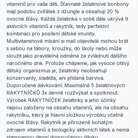
vitaminů pro vaše děti. Šťavnaté želatinové bonbony
mají podobu zvířátek z džungle a obsahují 20 %
ovocné šťávy. Každá želatinka v sobě dále ukrývá 9
aktivních vitaminů a rakytník, tedy perfektní
kombinaci pro posílení dětské imunity.
Multivitaminové mlsání si malí objevitelé mohou brát
s sebou na tábory, kroužky, do školy nebo může
sloužit jako pravidelná odměna za zvládnutí dalšího
náročného dne. Protože chápeme, jak vysoce citlivý
dětský organizmus je, želatinky neobsahují
konzervanty, sladidla, ani přidaná barviva.
Doporučené dávkování: Maximálně 5 želatinových
RAKYTNÍČKŮ 3x denně rozžvýkat a spolknout.
Výrobek RAKYTNÍČEK želatinky a jeho účinky
nejsou založeny na obsahu vitaminů, ale na obsahu
rakytníku, který je hlavní složkou výrobku včetně
ovocné šťávy. Rakytník je přirozeně bohatým
zdrojem vitaminů a biologicky aktivních látek a nemá
stanovenou denní doporučenou dávku.