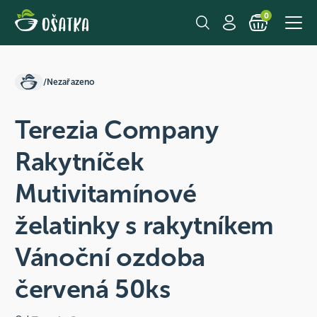
0
/
Nezařazeno
Terezia Company
Rakytníček
Mutivitamínové
želatinky s rakytníkem
Vánoční ozdoba
červená 50ks