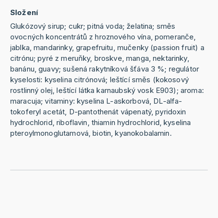
Složení
Glukózový sirup; cukr; pitná voda; želatina; směs
ovocných koncentrátů z hroznového vína, pomeranče,
jablka, mandarinky, grapefruitu, mučenky (passion fruit) a
citrónu; pyré z meruňky, broskve, manga, nektarinky,
banánu, guavy; sušená rakytníková šťáva 3 %; regulátor
kyselosti: kyselina citrónová; leštící směs (kokosový
rostlinný olej, leštící látka karnaubský vosk E903); aroma:
maracuja; vitaminy: kyselina L-askorbová, DL-alfa-
tokoferyl acetát, D-pantothenát vápenatý, pyridoxin
hydrochlorid, riboflavin, thiamin hydrochlorid, kyselina
pteroylmonoglutamová, biotin, kyanokobalamin.