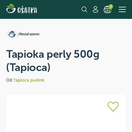
0
/
Nezařazeno
Tapioka perly 500g
(Tapioca)
Od
Tapioca pudink