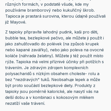
různých formách, v podstatě všude, kde my
používáme bramborový nebo kukuřičný škrob.
Tapioca je prastará surovina, kterou údajně používali
již Mayové.
Z tapioky připravíte lahodný pudink, kaši pro děti,
bubble tea, bezlepkové pečivo, ale můžete ji použít i
jako zahušťovadlo do polévek (na způsob krupek
nebo kapané zavářky), nebo jako poleva na ovocné
koláče (náhrada želatiny). Můžete ji též použít místo
rýže. Tapioka má velmi příznivé účinky při potížích s
trávením. Je zdravým zdrojem komplexních
polysacharidů s nízkým obsahem choleste- rolu a
bez "nezdravých" tuků. Neobsahuje lepek a může
být proto součástí bezlepkové diety. Produkty z
tapioky jsou poměrně kalorické, ale nasytí vás na
delší dobu a v kombinaci s kokosovým mlékem
nezatíží vaše trávení.