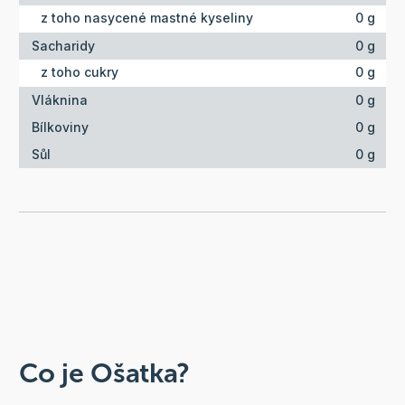
z toho nasycené mastné kyseliny
0 g
Sacharidy
0 g
z toho cukry
0 g
Vláknina
0 g
Bílkoviny
0 g
Sůl
0 g
Co je Ošatka?