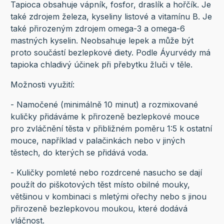
Tapioca obsahuje vápník, fosfor, draslík a hořčík. Je
také zdrojem železa, kyseliny listové a vitamínu B. Je
také přirozeným zdrojem omega-3 a omega-6
mastných kyselin. Neobsahuje lepek a může být
proto součástí bezlepkové diety. Podle Áyurvédy má
tapioka chladivý účinek při přebytku žluči v těle.
Možnosti využití:
- Namočené (minimálně 10 minut) a rozmixované
kuličky přidáváme k přirozeně bezlepkové mouce
pro zvláčnění těsta v přibližném poměru 1:5 k ostatní
mouce, například v palačinkách nebo v jiných
těstech, do kterých se přidává voda.
- Kuličky pomleté nebo rozdrcené nasucho se dají
použít do piškotových těst místo obilné mouky,
většinou v kombinaci s mletými ořechy nebo s jinou
přirozeně bezlepkovou moukou, které dodává
vláčnost.