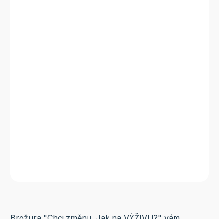
Brožura "Chci změnu. Jak na VÝŽIVU?" vám