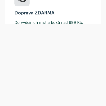
Doprava ZDARMA
Do výdejních míst a boxů nad 999 Kč,
doručení na adresu nad 1499 Kč.
Slevové akce
Tematické kampaně a kampaně s
dodavateli - pravidelně, každý měsíc.