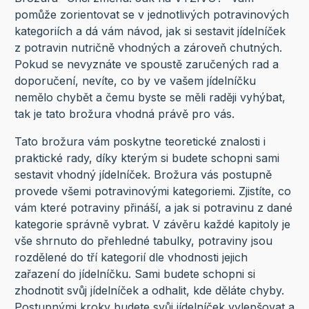
pomůže zorientovat se v jednotlivých potravinových
kategoriích a dá vám návod, jak si sestavit jídelníček
z potravin nutričně vhodných a zároveň chutných.
Pokud se nevyznáte ve spoustě zaručených rad a
doporučení, nevíte, co by ve vašem jídelníčku
nemělo chybět a čemu byste se měli raději vyhýbat,
tak je tato brožura vhodná právě pro vás.
Tato brožura vám poskytne teoretické znalosti i
praktické rady, díky kterým si budete schopni sami
sestavit vhodný jídelníček. Brožura vás postupně
provede všemi potravinovými kategoriemi. Zjistíte, co
vám které potraviny přináší, a jak si potravinu z dané
kategorie správně vybrat. V závěru každé kapitoly je
vše shrnuto do přehledné tabulky, potraviny jsou
rozdělené do tří kategorií dle vhodnosti jejich
zařazení do jídelníčku. Sami budete schopni si
zhodnotit svůj jídelníček a odhalit, kde děláte chyby.
Postupnými kroky budete svůj jídelníček vylepšovat a