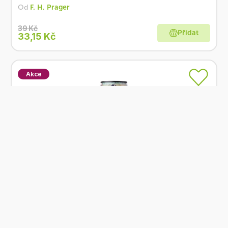
Od
F. H. Prager
39 Kč
Přidat
33,15 Kč
Akce
Skladem
Prager's Kombucha Rooibos 330 ml
Od
F. H. Prager
55 Kč
Přidat
46,75 Kč