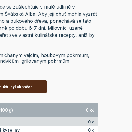
ice se zušlechťuje v malé udírně v
Švábská Alba. Aby její chuť mohla vyzrát
ého a bukového dřeva, ponechává se tato
rně po dobu 6-7 dní. Milovníci uzené
et své vlastní kulinářské recepty, aniž by
k míchaným vejcím, houbovým pokrmům,
ndvičům, grilovaným pokrmům
duktu byl ukončen
100 g)
0 kJ
0 g
 kyseliny
0 g