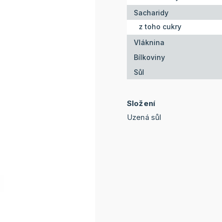
Sacharidy
z toho cukry
Vláknina
Bílkoviny
Sůl
Složení
Uzená sůl