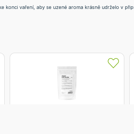
ž ke konci vaření, aby se uzené aroma krásně udrželo v p
Skladem
Vilgain Fleur de Sel (keltská sůl) 400 g
Od
Vilgain