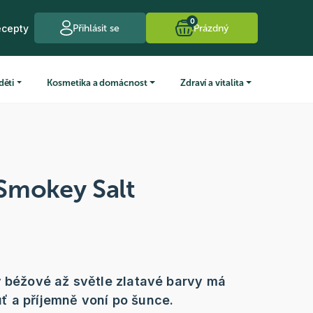
0
ecepty
Přihlásit se
Prázdný
děti
Kosmetika a domácnost
Zdraví a vitalita
Smokey Salt
y béžové až světle zlatavé barvy má
 a příjemně voní po šunce.