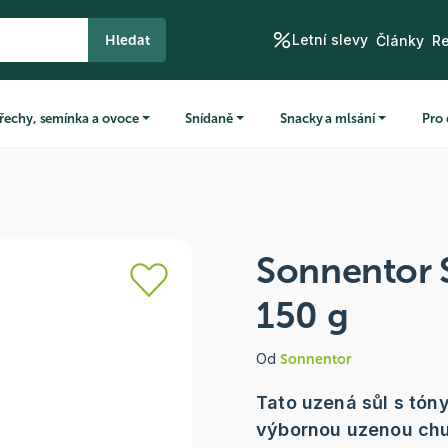
Letní slevy
Hledat
Články
R
řechy, semínka a ovoce
Snídaně
Snacky a mlsání
Pro 
Sonnentor 
150 g
Od
Sonnentor
Tato uzená sůl s tón
výbornou uzenou chuť