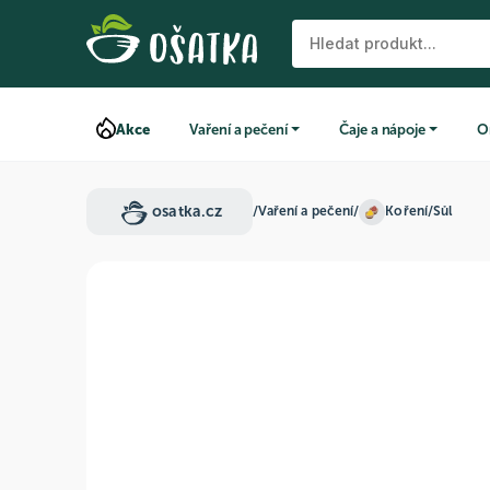
Akce
Vaření a pečení
Čaje a nápoje
O
osatka.cz
/
Vaření a pečení
/
Koření
/
Sůl