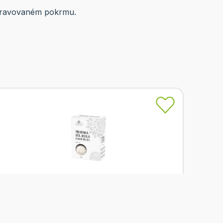
řipravovaném pokrmu.
Skladem
Grešík Sůl mořská Fleur de sel 100 g
Od
Grešík