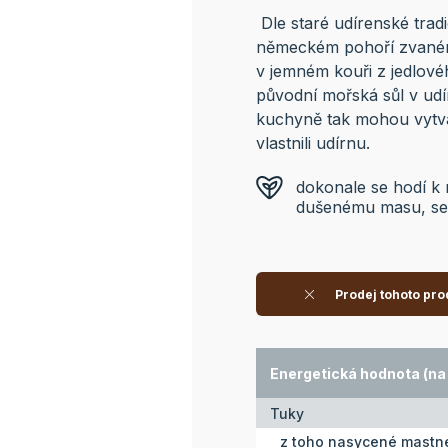
Dle staré udírenské trad
německém pohoří zvaném 
v jemném kouři z jedlov
původní mořská sůl v udí
kuchyně tak mohou vytvář
vlastnili udírnu.
dokonale se hodí 
dušenému masu, se
Prodej tohoto pro
Energetická hodnota (na 
Tuky
z toho nasycené mastné