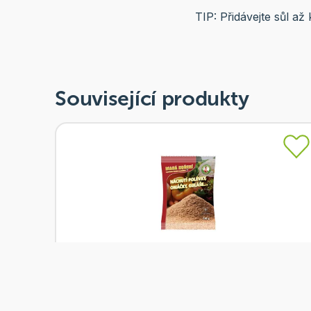
TIP: Přidávejte sůl a
Související produkty
Skladem
Ceria Mahá koření 100g
Od
Ceria