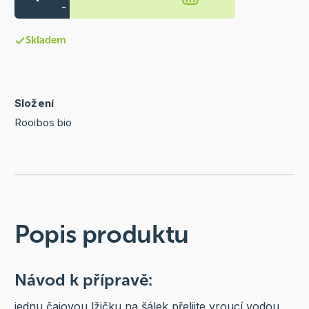
-
Skladem
Složení
Rooibos bio
Popis produktu
Návod k přípravě:
jednu čajovou lžičku na šálek přelijte vroucí vodou