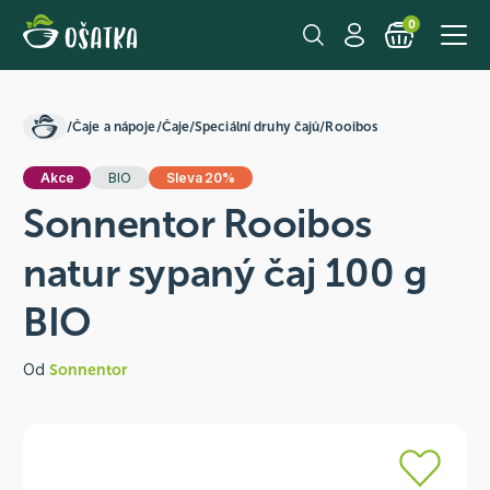
0
/
Čaje a nápoje
/
Čaje
/
Speciální druhy čajů
/
Rooibos
Akce
BIO
Sleva 20%
Sonnentor Rooibos
natur sypaný čaj 100 g
BIO
Od
Sonnentor