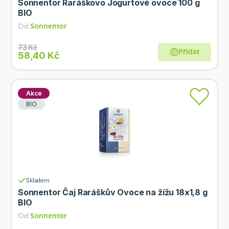
Sonnentor Raráškovo Jogurtové ovoce 100 g
BIO
Od
Sonnentor
73 Kč
Přidat
58,40 Kč
Akce
BIO
Skladem
Sonnentor Čaj Raráškův Ovoce na žížu 18x1,8 g
BIO
Od
Sonnentor