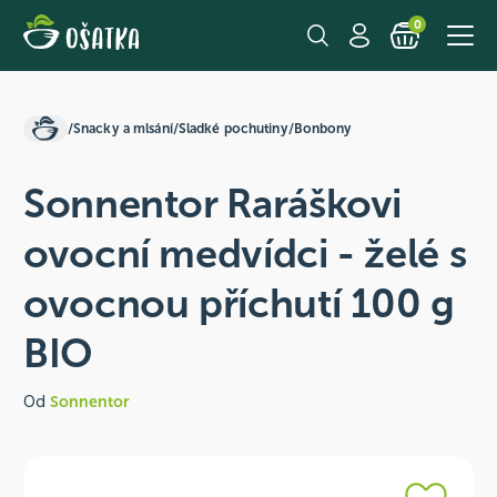
0
/
Snacky a mlsání
/
Sladké pochutiny
/
Bonbony
Sonnentor Raráškovi
ovocní medvídci - želé s
ovocnou příchutí 100 g
BIO
Od
Sonnentor