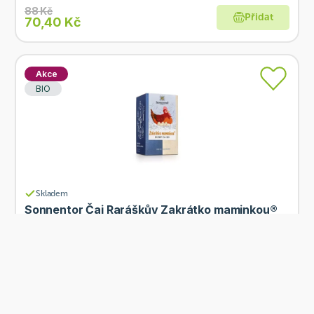
88 Kč
Přidat
70,40 Kč
Akce
BIO
Skladem
Sonnentor Čaj Raráškův Zakrátko maminkou®
18 x 1,2 g BIO
Od
Sonnentor
85 Kč
Přidat
68 Kč