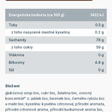
Energetická hodnota (na 100 g)
1432 kJ
Tuky
0.5 g
z toho nasycené mastné kyseliny
0.2 g
Sacharidy
78 g
z toho cukry
59 g
Vláknina
0 g
Bílkoviny
4.8 g
Sůl
0 g
Složení
glukózový sirup bio, cukr bio, želatina bio, ovocný
koncentrát° z: jablek bio, bezinek bio, černého rybízu bio
a malin bio; kyselina: kyselina citronová; přírodní aromata,
přírodní citronové aroma, přírodní kurkumové aroma bio,