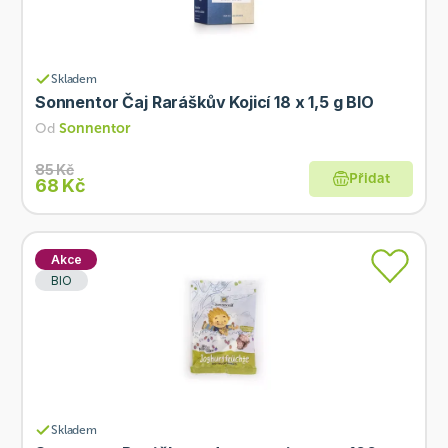
Skladem
Sonnentor Čaj Raráškův Kojicí 18 x 1,5 g BIO
Od
Sonnentor
85 Kč
Přidat
68 Kč
Akce
BIO
Skladem