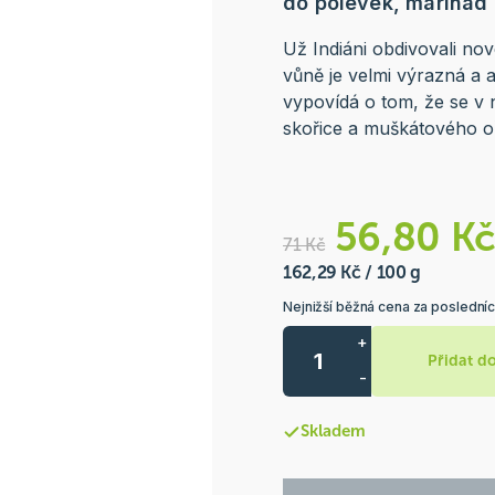
do polévek, marinád 
Už Indiáni obdivovali nové
vůně je velmi výrazná a a
vypovídá o tom, že se v
skořice a muškátového oř
56,80 K
71 Kč
162,29 Kč / 100 g
Nejnižší běžná cena za poslední
+
Přidat d
-
Skladem