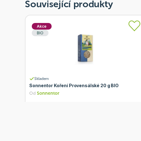
Související produkty
Akce
BIO
Skladem
Sonnentor Koření Provensálské 20 g BIO
Od
Sonnentor
66 Kč
Přidat
52,80 Kč
Akce