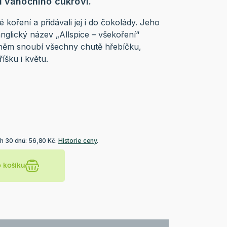
i vánočního cukroví.
 koření a přidávali jej i do čokolády. Jeho
nglický název „Allspice – všekoření“
 něm snoubí všechny chutě hřebíčku,
íšku i květu.
č
ch 30 dnů: 56,80 Kč.
Historie ceny
.
o košíku