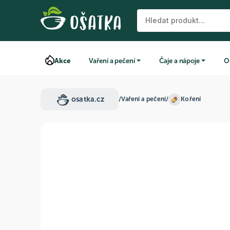
Akce
Vaření a pečení
Čaje a nápoje
O
osatka.cz
/
Vaření a pečení
/
Koření