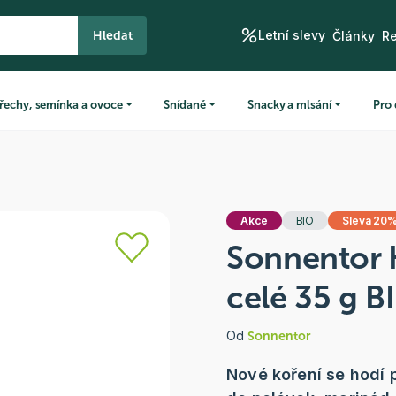
Letní slevy
Hledat
Články
R
řechy, semínka a ovoce
Snídaně
Snacky a mlsání
Pro 
Akce
BIO
Sleva 20
Sonnentor 
celé 35 g B
Od
Sonnentor
Nové koření se hodí 