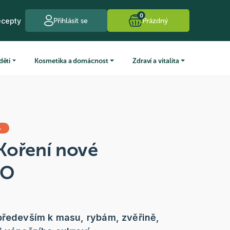
0
ecepty
Přihlásit se
Prázdný
děti
Kosmetika a domácnost
Zdraví a vitalita
%
Koření nové
IO
především k masu, rybám, zvěřině,