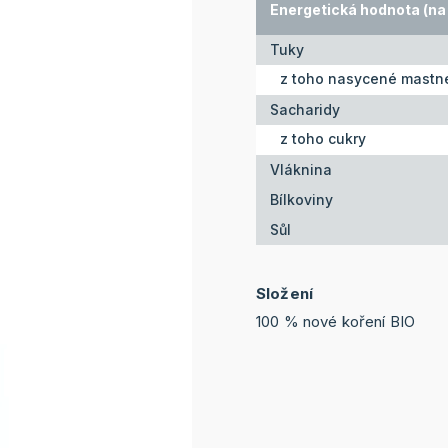
Energetická hodnota (na 
Tuky
z toho nasycené mastné
Sacharidy
z toho cukry
Vláknina
Bílkoviny
Sůl
Složení
100 % nové koření BIO