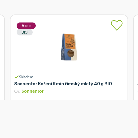
Akce
BIO
Skladem
Sonnentor Koření Kmín římský mletý 40 g BIO
Od
Sonnentor
101 Kč
Přidat
80,80 Kč