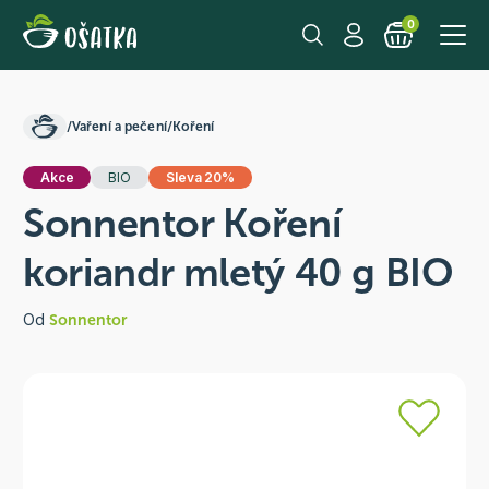
0
/
Vaření a pečení
/
Koření
Akce
BIO
Sleva 20%
Sonnentor Koření
koriandr mletý 40 g BIO
Od
Sonnentor