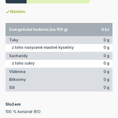
Skladem
Energetická hodnota (na 100 g)
0 kJ
Tuky
0 g
z toho nasycené mastné kyseliny
0 g
Sacharidy
0 g
z toho cukry
0 g
Vláknina
0 g
Bílkoviny
0 g
Sůl
0 g
Složení
100 % koriandr BIO