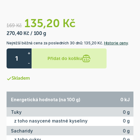
135,20 Kč
169 Kč
270,40 Kč / 100 g
Nejnižší běžná cena za posledních 30 dnů: 135,20 Kč.
Historie ceny
.
+
Přidat do košíku
-
Skladem
Energetická hodnota (na 100 g)
0 kJ
Tuky
0 g
z toho nasycené mastné kyseliny
0 g
Sacharidy
0 g
z toho cukry
0 g