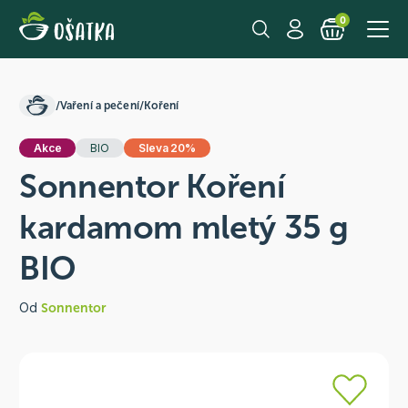
0
/
Vaření a pečení
/
Koření
Akce
BIO
Sleva 20%
Sonnentor Koření
kardamom mletý 35 g
BIO
Od
Sonnentor