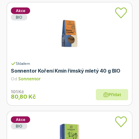
Akce
BIO
Skladem
Sonnentor Koření Kmín římský mletý 40 g BIO
Od
Sonnentor
101 Kč
Přidat
80,80 Kč
Akce
BIO