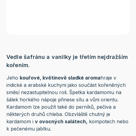
Vedle šafránu a vanilky je třetím nejdražším
kořením.
Jeho
kouřové, květinově sladké aroma
hraje v
indické a arabské kuchyni jako součást kořeněných
směsí nezastupitelnou roli. Špetka kardamomu na
šálek horkého nápoje přinese sílu a vůni orientu.
Kardamom lze použít také do perníků, pečiva a
některých druhů chleba. Obzvláště chutný je
kardamom i
v ovocných salátech,
kompotech nebo
k pečenému jablku.