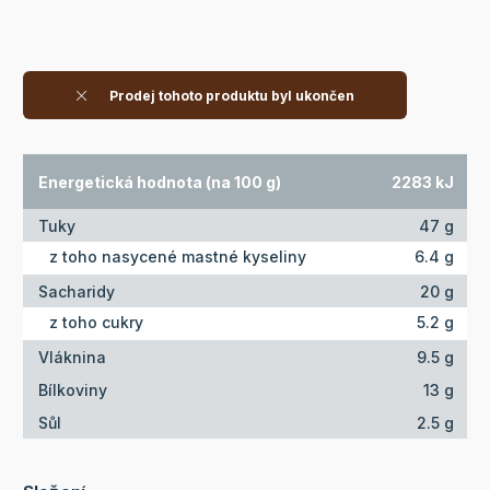
Prodej tohoto produktu byl ukončen
Energetická hodnota (na 100 g)
2283 kJ
Tuky
47 g
z toho nasycené mastné kyseliny
6.4 g
Sacharidy
20 g
z toho cukry
5.2 g
Vláknina
9.5 g
Bílkoviny
13 g
Sůl
2.5 g