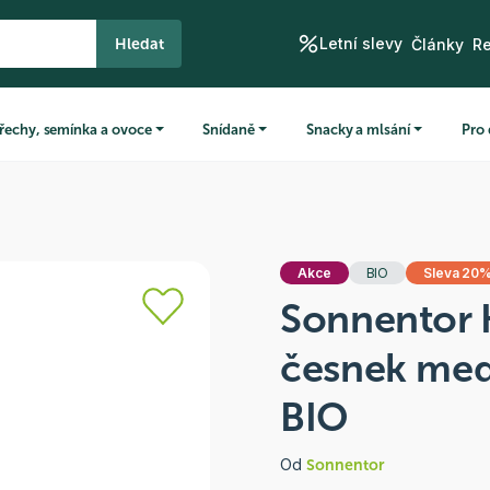
Letní slevy
Hledat
Články
R
řechy, semínka a ovoce
Snídaně
Snacky a mlsání
Pro 
Akce
BIO
Sleva 20
Sonnentor 
česnek med
BIO
Od
Sonnentor