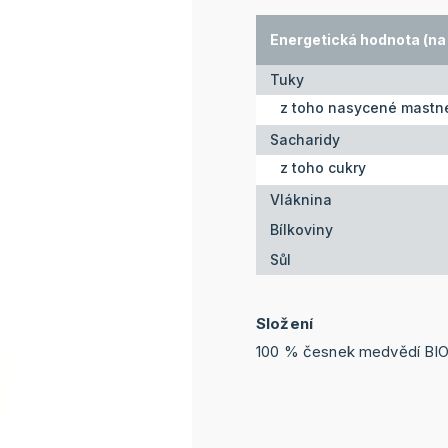
Energetická hodnota (na 
Tuky
z toho nasycené mastné
Sacharidy
z toho cukry
Vláknina
Bílkoviny
Sůl
Složení
100 % česnek medvědí BI