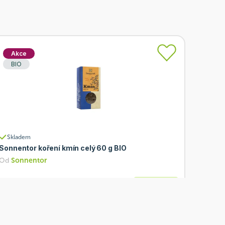
Akce
BIO
Skladem
Sonnentor koření kmín celý 60 g BIO
Od
Sonnentor
63 Kč
Přidat
50,40 Kč