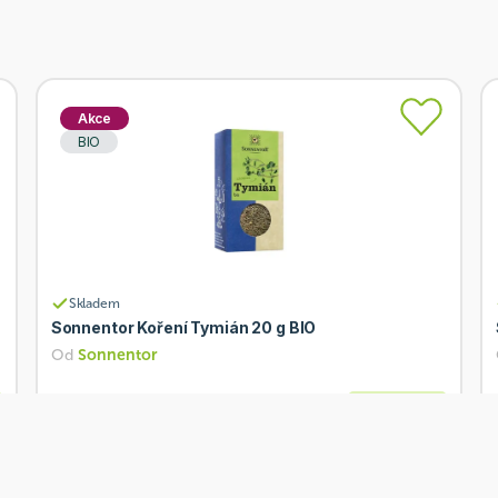
Akce
BIO
Skladem
Sonnentor Koření Tymián 20 g BIO
Od
Sonnentor
58 Kč
Přidat
46,40 Kč