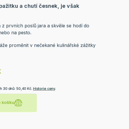
pažitku a chutí česnek, je však
 z prvních poslů jara a skvěle se hodí do
nebo na pesto.
áže proměnit v nečekané kulinářské zážitky
č
ch 30 dnů: 50,40 Kč.
Historie ceny
.
o košíku