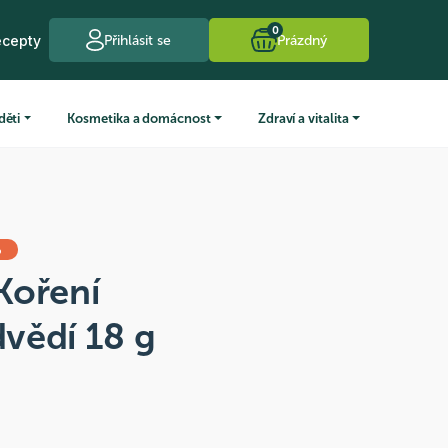
0
ecepty
Přihlásit se
Prázdný
děti
Kosmetika a domácnost
Zdraví a vitalita
%
Koření
vědí 18 g