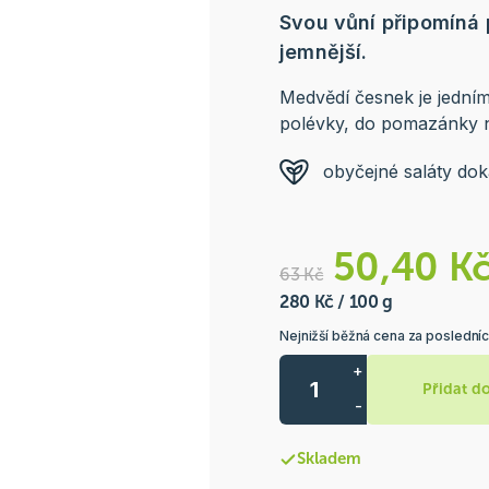
Svou vůní připomíná 
jemnější.
Medvědí česnek je jedním
polévky, do pomazánky 
obyčejné saláty dok
50,40 K
63 Kč
280 Kč / 100 g
Nejnižší běžná cena za poslední
+
Přidat d
-
Skladem