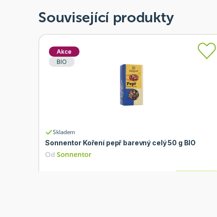
Související produkty
Akce
BIO
Skladem
Sonnentor Koření pepř barevný celý 50 g BIO
Od
Sonnentor
85 Kč
Přidat
68 Kč