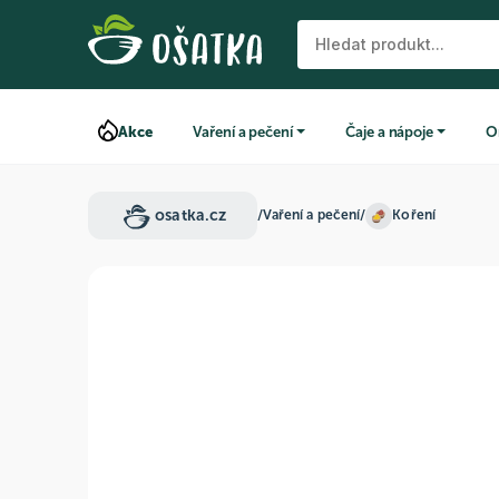
Akce
Vaření a pečení
Čaje a nápoje
O
osatka.cz
/
Vaření a pečení
/
Koření