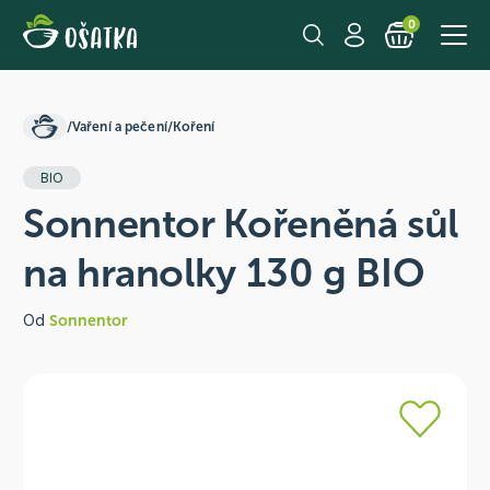
0
/
Vaření a pečení
/
Koření
BIO
Sonnentor Kořeněná sůl
na hranolky 130 g BIO
Od
Sonnentor