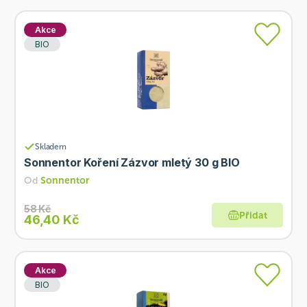
Akce
BIO
Skladem
Sonnentor Koření Zázvor mletý 30 g BIO
Od
Sonnentor
58 Kč
Přidat
46,40 Kč
Akce
BIO