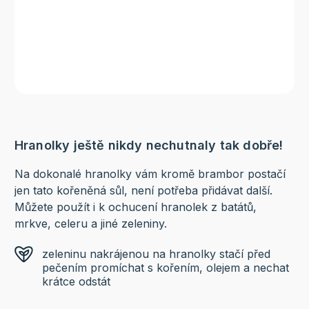
Hranolky ještě nikdy nechutnaly tak dobře!
Na dokonalé hranolky vám kromě brambor postačí
jen tato kořeněná sůl, není potřeba přidávat další.
Můžete použít i k ochucení hranolek z batátů,
mrkve, celeru a jiné zeleniny.
zeleninu nakrájenou na hranolky stačí před
pečením promíchat s kořením, olejem a nechat
krátce odstát