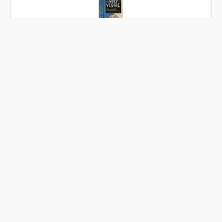
Skladem
Sonnentor Grilovací koření Holy Veggie 30 g BIO
Od
Sonnentor
99 Kč
Přidat
79,20 Kč
Akce
BIO