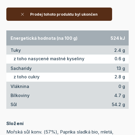
Prodej tohoto produktu byl ukončen
Energetická hodnota (na 100 g)
524 kJ
Tuky
2.4 g
z toho nasycené mastné kyseliny
0.6 g
Sacharidy
13 g
z toho cukry
2.8 g
Vláknina
0 g
Bílkoviny
4.7 g
Sůl
54.2 g
Složení
Mořská sůl konv. (57%), Paprika sladká bio, mletá,