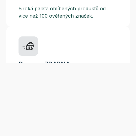
Široká paleta oblíbených produktů od
více než 100 ověřených značek.
Doprava ZDARMA
Do výdejních míst a boxů nad 999 Kč,
doručení na adresu nad 1499 Kč.
Slevové akce