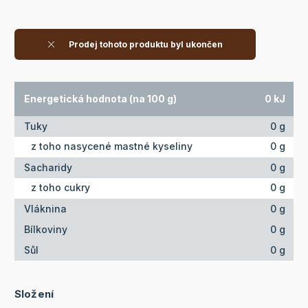
Prodej tohoto produktu byl ukončen
Energetická hodnota (na 100 g)
0 kJ
Tuky
0 g
z toho nasycené mastné kyseliny
0 g
Sacharidy
0 g
z toho cukry
0 g
Vláknina
0 g
Bílkoviny
0 g
Sůl
0 g
Složení