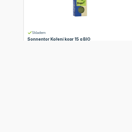
Skladem
Sonnentor Koření kopr 15 g BIO
Od
Sonnentor
63 Kč
Přidat
50,40 Kč
Akce
BIO