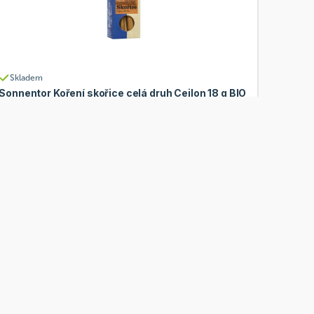
Skladem
Sonnentor Koření skořice celá druh Cejlon 18 g BIO
Od
Sonnentor
63 Kč
Přidat
50,40 Kč