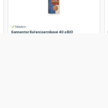
Skladem
Sonnentor Koření perníkové 40 g BIO
Od
Sonnentor
75 Kč
Přidat
60 Kč