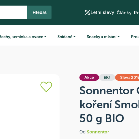
Letní slevy
Hledat
Články
R
řechy, semínka a ovoce
Snídaně
Snacky a mlsání
Pro 
Akce
BIO
Sleva 20
Sonnentor G
koření Smo
50 g BIO
Od
Sonnentor