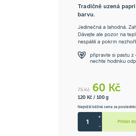
Tradičně uzená papri
barvu.
Jedinečná a lahodná. Zah
Dávejte ale pozor na teplo
nespálili a pokrm nezhořk
připravte si pastu z
nechte hodinku odpo
60 Kč
75 Kč
120 Kč / 100 g
Nejnižší běžná cena za posledníc
+
Přidat d
-