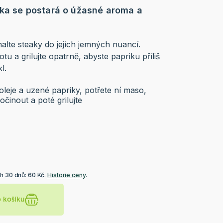
ka se postará o úžasné aroma a
alte steaky do jejích jemných nuancí.
tu a grilujte opatrně, abyste papriku příliš
l.
 oleje a uzené papriky, potřete ní maso,
činout a poté grilujte
h 30 dnů: 60 Kč.
Historie ceny
.
o košíku