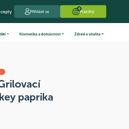
0
ecepty
Přihlásit se
Prázdný
děti
Kosmetika a domácnost
Zdraví a vitalita
%
rilovací
key paprika