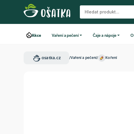
Akce
Vaření a pečení
Čaje a nápoje
O
osatka.cz
/
Vaření a pečení
/
Koření