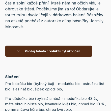
čas a splní každé přání, které nám na očích vidí, je
obrovské štěstí. Poděkujme jim za to! Obdarujte je
touto milou dvojicí čajů v dárkovém balení! Básničky
na etiketě pochází z autorské dílny básnířky Jarmily
Moosové.
Prodej tohoto produktu byl ukončen
Složení
Pro babičku bio (bylinný čaj) - meduňka bio, ostružina list
bio, sléz nať bio, šípek oplodí bio;
Pro dědečka bio (bylinná směs) - meduňka bio 43 %,
máta okrouhlolistá bio, levandule květ bio, chmel bio 13 %,
pomerančová kůra bio, chrpa květ bio.