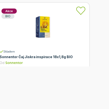
Akce
BIO
Skladem
Sonnentor Čaj Jiskra inspirace 18x1,8g BIO
Od
Sonnentor
85 Kč
Přidat
68 Kč