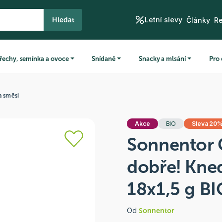
Letní slevy
Hledat
Články
R
řechy, semínka a ovoce
Snídaně
Snacky a mlsání
Pro 
a směsi
Akce
BIO
Sleva 20
Sonnentor 
dobře! Kned
18x1,5 g B
Od
Sonnentor