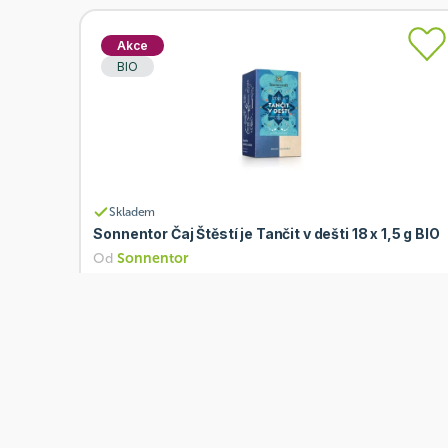
Akce
BIO
Skladem
Sonnentor Čaj Štěstí je Tančit v dešti 18 x 1,5 g BIO
Od
Sonnentor
88 Kč
Přidat
70,40 Kč
Akce
BIO