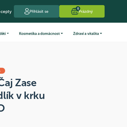
0
ecepty
Přihlásit se
Prázdný
děti
Kosmetika a domácnost
Zdraví a vitalita
%
Čaj Zase
lík v krku
IO