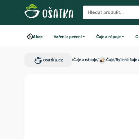
Akce
Vaření a pečení
Čaje a nápoje
O
osatka.cz
/
Čaje a nápoje
/
Čaje
/
Bylinné čaje 