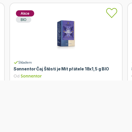
Akce
BIO
Skladem
Sonnentor Čaj Štěstí je Mít přátele 18x1,5 g BIO
Od
Sonnentor
88 Kč
Přidat
70,40 Kč
Akce
BIO