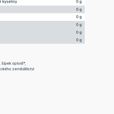
 kyseliny
0 g
0 g
0 g
0 g
0 g
0 g
 šípek oplodí*,
ogického zemědělství