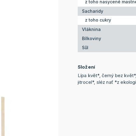
z toho nasycené mastné
Sacharidy
z toho cukry
Vláknina
Bílkoviny
Sůl
Složení
Lípa květ*, černý bez květ*,
jitrocel*, sléz nať *z ekol