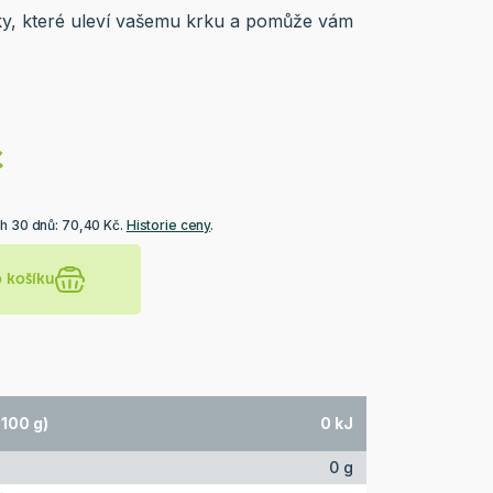
nky, které uleví vašemu krku a pomůže vám
č
ch 30 dnů: 70,40 Kč.
Historie ceny
.
o košíku
100 g)
0 kJ
0 g