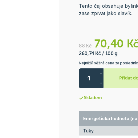
Tento čaj obsahuje byli
zase zpívat jako slavík.
70,40 K
88 Kč
260,74 Kč / 100 g
Nejnižší běžná cena za poslední
+
Přidat d
-
Skladem
Energetická hodnota (na 
Tuky