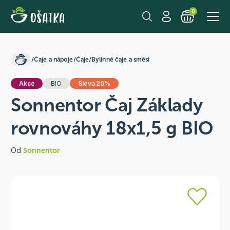
0
/
Čaje a nápoje
/
Čaje
/
Bylinné čaje a směsi
Akce
BIO
Sleva 20%
Sonnentor Čaj Základy
rovnováhy 18x1,5 g BIO
Od
Sonnentor