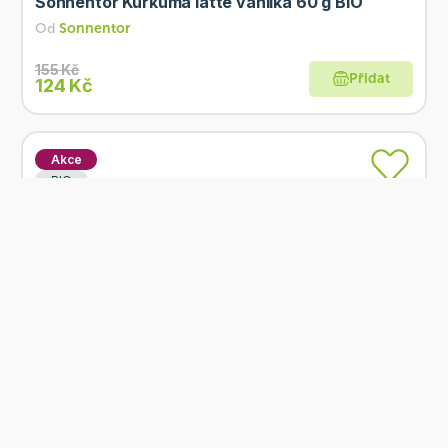
Sonnentor Kurkuma latte vanilka 60 g BIO
Od
Sonnentor
155 Kč
Přidat
124 Kč
Akce
BIO
Skladem
Sonnentor Čaj Brusinkový požitek 18x2,8 g BIO
Od
Sonnentor
99 Kč
Přidat
79,20 Kč