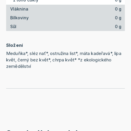
Vláknina
0 g
Bílkoviny
0 g
Sůl
0 g
Složení
Meduňka*, sléz nať*, ostružina list*, máta kadeřavá*, lípa
květ, černý bez květ*, chrpa květ* *z ekologického
zemědělství