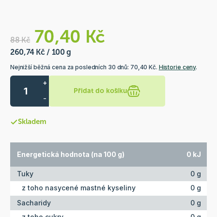
70,40 Kč
88 Kč
260,74 Kč / 100 g
Nejnižší běžná cena za posledních 30 dnů: 70,40 Kč.
Historie ceny
.
+
Přidat do košíku
-
Skladem
Energetická hodnota (na 100 g)
0 kJ
Tuky
0 g
z toho nasycené mastné kyseliny
0 g
Sacharidy
0 g
z toho cukry
0 g