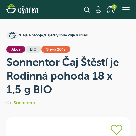
0
/
Čaje a nápoje
/
Čaje
/
Bylinné čaje a směsi
Akce
BIO
Sleva 20%
Sonnentor Čaj Štěstí je
Rodinná pohoda 18 x
1,5 g BIO
Od
Sonnentor