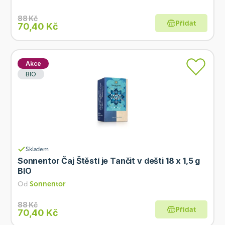
88 Kč
Přidat
70,40 Kč
Akce
BIO
Skladem
Sonnentor Čaj Štěstí je Tančit v dešti 18 x 1,5 g
BIO
Od
Sonnentor
88 Kč
Přidat
70,40 Kč