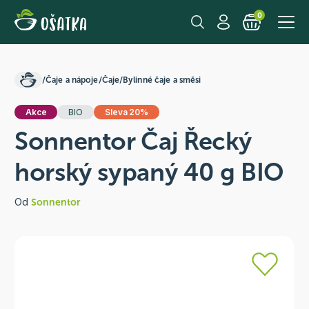
0
/
Čaje a nápoje
/
Čaje
/
Bylinné čaje a směsi
Akce
BIO
Sleva 20%
Sonnentor Čaj Řecký
horský sypaný 40 g BIO
Od
Sonnentor