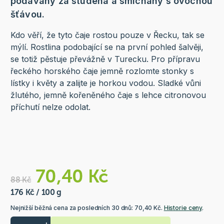
podávaný za studena a smíchaný s ovocnou
šťávou.
Kdo věří, že tyto čaje rostou pouze v Řecku, tak se
mýlí. Rostlina podobající se na první pohled šalvěji,
se totiž pěstuje převážně v Turecku. Pro přípravu
řeckého horského čaje jemně rozlomte stonky s
lístky i květy a zalijte je horkou vodou. Sladké vůni
žlutého, jemně kořeněného čaje s lehce citronovou
příchutí nelze odolat.
70,40 Kč
88 Kč
176 Kč / 100 g
Nejnižší běžná cena za posledních 30 dnů: 70,40 Kč.
Historie ceny
.
+