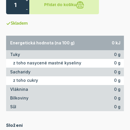
Přidat do košíku
-
Skladem
Energetická hodnota (na 100 g)
0 kJ
Tuky
0 g
z toho nasycené mastné kyseliny
0 g
Sacharidy
0 g
z toho cukry
0 g
Vláknina
0 g
Bílkoviny
0 g
Sůl
0 g
Složení