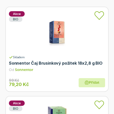
Akce
BIO
Skladem
Sonnentor Čaj Brusinkový požitek 18x2,8 g BIO
Od
Sonnentor
99 Kč
Přidat
79,20 Kč
Akce
BIO